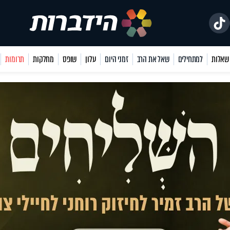
למתחילים
שאל את הרב
זמני היום
עלון
שופס
מחלקות
תרומות