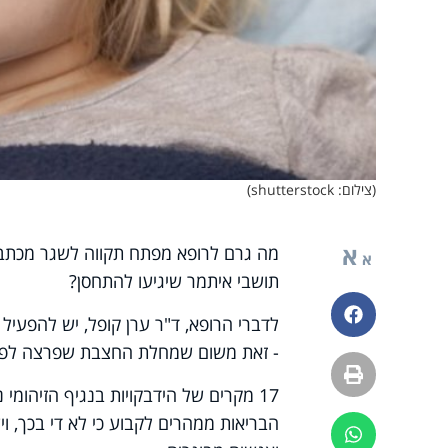
(צילום: shutterstock)
א
מה גרם לרופא מפתח תקווה לשגר מכתב 
א
תושבי איתמר שיגיעו להתחסן?
פייסבוק
לדברי הרופא, ד"ר ערן קופל, יש להפעיל
- זאת משום שמחלת החצבת שפרצה לפנ
הדפסה
17 מקרים של הידבקויות בנגיף הזיהומ
הבריאות ממהרים לקבוע כי לא די בכך, וי
ווטסאפ