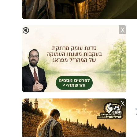
X
🔇
X