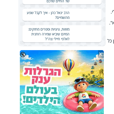
של החיים שלכם
י.
הרב יגאל כהן - איך לקבל שפע
מהשמיים?
".
מזוזות, ציציות וספרים מחזקים:
המיזם שיביא שמירה רוחנית
לאלפי חיילי צה"ל
 כל
X
🔇