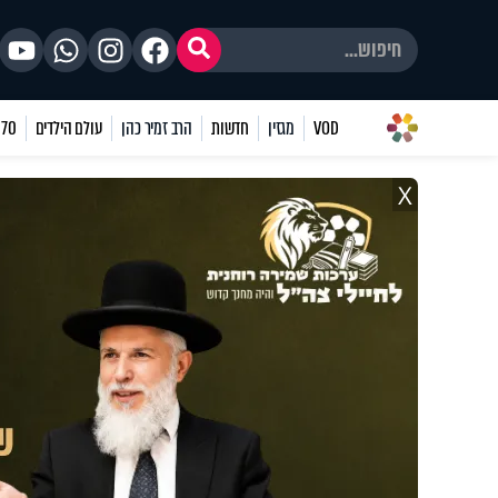
VOD
מגזין
חדשות
הרב זמיר כהן
עולם הילדים
70 שאלות
X