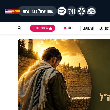
מתחזקים? דברו איתנו
צור קשר
ENGLISH
LIVE
הצטרפו למועדון