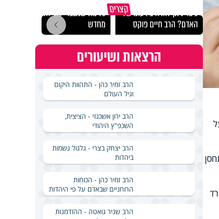
קצרים
כיצד ניתן להרחיב דעתו של
כל מה שנשבר יכול להיבנות
האם מ
האדם? הרב חיים פוקס
מחדש
בשבת
הרצאות ושיעורים
הרב זמיר כהן - התהוות היקום
וגיל העולם
הרב ירון אשכנזי - הציצית,
ל
השכפ"ץ היהודי
הרב יצחק בצרי - גלגול נשמות
ביהדות
חסן
הרב זמיר כהן - הכוחות
הרוחניים שבאדם על פי היהדות
רד
הרב שניר גואטה - ההזדמנות