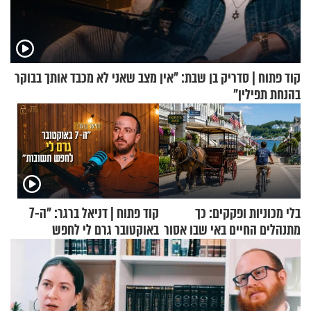
קוד פתוח | סדריק בן שבת: "אין מצב שאני לא מכבד אותך בבוקר
בהנחת תפילין"
בלי מכוניות ופקקים: כך
קוד פתוח | דניאל ברגר: "ה-7
מתנהלים החיים באי שבו אסור
באוקטובר גרם לי לחפש
לנהוג כבר יותר מ-120 שנה
תשובות"