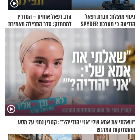
ניסוי מוצלח: חברת רפאל
הרב רפאל אוחיון – המדריך
הודיעה כי מערכת SPYDER
למתחזק: סדר התפילה מאמירת
הצליחה ליירט כטב"ם
הקורבנות ועד קריאת שמע
"שאלתי את אמא שלי 'אני יהודייה?'": קטרין נמני על מסע
ההתחזקות המרגש