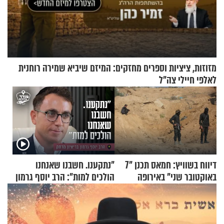
מזוזות, ציציות וספרים מחזקים: המיזם שיביא שמירה רוחנית
לאלפי חיילי צה"ל
דיווח בשוויץ: חמאס תכנן "7
"נתקענו. חשבנו שאנחנו
באוקטובר שני" באירופה
הולכים למות": הרב יוסף גרמון
בריאיון מרתק