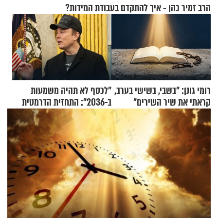
הרב זמיר כהן - איך להתקדם בעבודת המידות?
רומי גונן: "בשבי, בשישי בערב,
"לכסף לא תהיה משמעות
קראתי את שיר השירים"
ב-2036": התחזית הדרמטית
של אילון מאסק על עתיד
הכלכלה