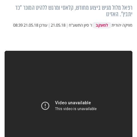
רפאל מלול מגיש ביצוע מחודש, קלאסי ומרגש ללהיט המוכר "כד
יתבין". האזינו
למעקב
מוזיקה יהודית
ז' סיון התשע"ח
|
21.05.18
|
עודכן
21.05.18 08:39