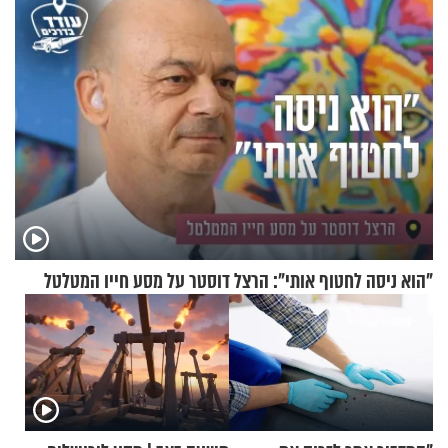
"הוא ניסה לחטוף אותי": הרצל דוסטר על מסע חייו המטלטל