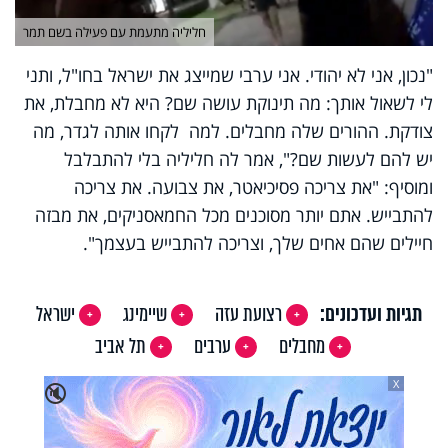
חליליה מתעמת עם פעילה בשם תמר
"נכון, אני לא יהודי. אני ערבי שמייצג את ישראל בחו"ל, ותני
לי לשאול אותך: מה תינוקת עושה שם? היא לא מחבלת, את
צודקת. ההורים שלה מחבלים. למה לקחו אותה לגדר, מה
יש להם לעשות שם?", אמר לה חליליה בלי להתבלבל
ומוסיף: "את צריכה פסיכיאטר, את צבועה. את צריכה
להתבייש. אתם יותר מסוכנים מכל החמאסניקים, את מבזה
חיילים שהם אחים שלך, וצריכה להתבייש בעצמך".
תגיות ועדכונים:
רצועת עזה
שיימינג
ישראל
מחבלים
ערבים
תל אביב
X
🔇