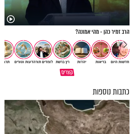
הרב זמיר כהן - מהי אמונה?
חדשות היום
בריאות
יהדות
רץ ברשת
לומדים תורה
דעות וטורים
תרבות
גם השולחן שבת שאתם מסדרים
קצרים
כל מה שנשבר יכול להיבנות מחדש
הוא חלק מהשפע שתקבלו
כתבות נוספות