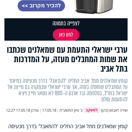
לצפייה בתמונה
לחץ כאן
ערבי ישראלי התעמת עם שמאלנים שכתבו
את שמות המחבלים מעזה, על המדרכות
בתל אביב
קומץ שמאלנים מתל אביב החליט 'להתאבל' בדרך מכעיסה במיוחד
על המחבלים שחוסלו בעזה, אך ערבי ישראלי שבמקרה גם מייצג אל
ישראל בחו"ל, במלחמה נגד ארגון ה-BDS לא נשאר חייב ויצא
להתעמת מולם
למעקב
שירה דאבוש (כהן)
ג' סיון התשע"ח
|
17.05.18
|
עודכן
17.05.18 12:27
קומץ שמאלנים מתל אביב החליט 'להתאבל' בדרך מכעיסה