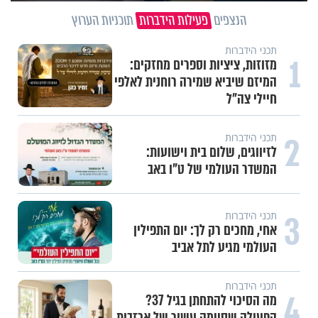
הנצפים
פעילות הידברות
תוכניות הערוץ
תכני הידברות
1
מזוזות, ציציות וספרים מחזקים:
המיזם שיביא שמירה רוחנית לאלפי
חיילי צה"ל
2
תכני הידברות
לזיווגים, שלום בית וישועות:
המשדר העולמי של ט"ו באב
3
תכני הידברות
אחי, מחכים רק לך: יום התפילין
העולמי מגיע לתל אביב
תכני הידברות
4
מה הסיכוי להתחתן בגיל 37?
הפעולה שסיימה עשור של אכזבות