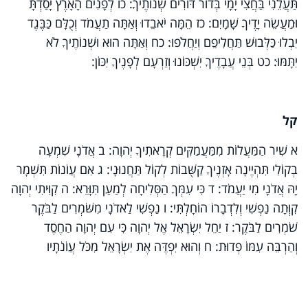
תַּעֲלֵנִי בַּחֲצִי יָמָי בְּדוֹר דּוֹרִים שְׁנוֹתֶיךָ: כו לְפָנִים הָאָרֶץ יָסַדְתָּ
וּמַעֲשֵׂה יָדֶיךָ שָׁמָיִם: כז הֵמָּה יֹאבֵדוּ וְאַתָּה תַעֲמֹד וְכֻלָּם כַּבֶּגֶד
יִבְלוּ כַּלְּבוּשׁ תַּחֲלִיפֵם וְיַחֲלֹפוּ: כח וְאַתָּה הוּא וּשְׁנוֹתֶיךָ לֹא
יִתָּמּוּ: כט בְּנֵי עֲבָדֶיךָ יִשְׁכּוֹנוּ וְזַרְעָם לְפָנֶיךָ יִכּוֹן
:
קל
א שִׁיר הַמַּעֲלוֹת מִמַּעֲמַקִּים קְרָאתִיךָ יְהוָה: ב אֲדֹנָי שִׁמְעָה
בְקוֹלִי תִּהְיֶינָה אָזְנֶיךָ קַשֻּׁבוֹת לְקוֹל תַּחֲנוּנָי: ג אִם עֲוֹנוֹת תִּשְׁמָר
יָהּ אֲדֹנָי מִי יַעֲמֹד: ד כִּי עִמְּךָ הַסְּלִיחָה לְמַעַן תִּוָּרֵא: ה קִוִּיתִי יְהוָה
קִוְּתָה נַפְשִׁי וְלִדְבָרוֹ הוֹחָלְתִּי: ו נַפְשִׁי לַאדֹנָי מִשֹּׁמְרִים לַבֹּקֶר
שֹׁמְרִים לַבֹּקֶר: ז יַחֵל יִשְׂרָאֵל אֶל יְהוָה כִּי עִם יְהוָה הַחֶסֶד
וְהַרְבֵּה עִמּוֹ פְדוּת: ח וְהוּא יִפְדֶּה אֶת יִשְׂרָאֵל מִכֹּל עֲוֹנֹתָיו