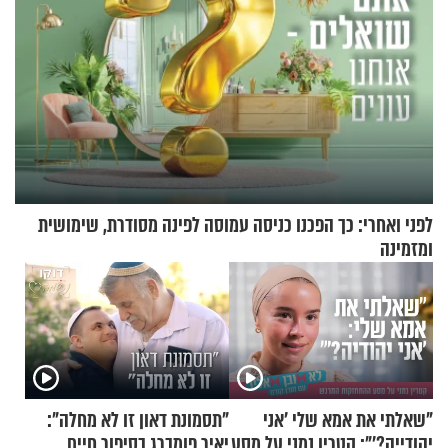
לפני ואחרי: כך הפכנו כניסה עמוסה לפינה מסודרת, שימושית
ומזמינה
"שאלתי את אמא שלי 'אני
"תסמונת דאון זו לא מחלה":
יהודייה?'": קטרין נמני על מסע
יאיר פומברג בסיפור חיים