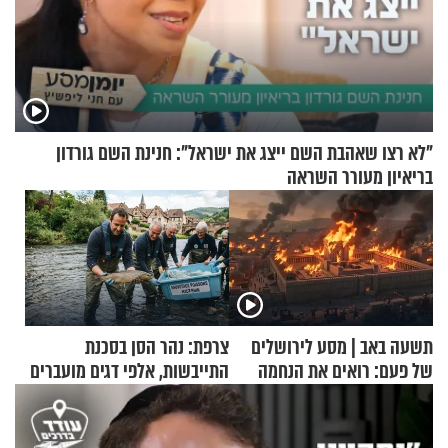
"לא רצו שאהבת השם ייצג את ישראל": חנינת השם גורדון
בריאיון מעורר השראה
תשעה באב | מסע לירושלים
צרפת: נהר הסן בסכנת
של פעם: רואים את הנחמה
התייבשות, אלפי דגים מועברים
במבצעי חילוץ