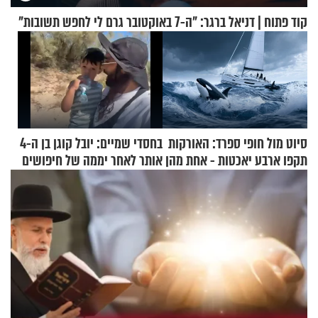
קוד פתוח | דניאל ברגר: "ה-7 באוקטובר גרם לי לחפש תשובות"
סיוט מול חופי ספרד: האורקות
בחסדי שמיים: יובל קוגן בן ה-4
תקפו ארבע יאכטות - אחת מהן
אותר לאחר יממה של חיפושים
טבעה