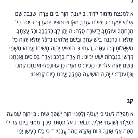
כ
א לַמְנַצֵּחַ מִזְמוֹר לְדָוִד: ב יַעַנְךָ יְהוָה בְּיוֹם צָרָה יְשַׂגֶּבְךָ שֵׁם
אֱלֹהֵי יַעֲקֹב: ג יִשְׁלַח עֶזְרְךָ מִקֹּדֶשׁ וּמִצִּיּוֹן יִסְעָדֶךָּ: ד יִזְכֹּר כָּל
מִנְחֹתֶךָ וְעוֹלָתְךָ יְדַשְּׁנֶה סֶלָה: ה יִתֶּן לְךָ כִלְבָבֶךָ וְכָל עֲצָתְךָ
יְמַלֵּא: ו נְרַנְּנָה בִּישׁוּעָתֶךָ וּבְשֵׁם אֱלֹהֵינוּ נִדְגֹּל יְמַלֵּא יְהוָה כָּל
מִשְׁאֲלוֹתֶיךָ: ז עַתָּה יָדַעְתִּי כִּי הוֹשִׁיעַ יְהוָה מְשִׁיחוֹ יַעֲנֵהוּ מִשְּׁמֵי
קָדְשׁוֹ בִּגְבֻרוֹת יֵשַׁע יְמִינוֹ: ח אֵלֶּה בָרֶכֶב וְאֵלֶּה בַסּוּסִים וַאֲנַחְנוּ
בְּשֵׁם יְהוָה אֱלֹהֵינוּ נַזְכִּיר: ט הֵמָּה כָּרְעוּ וְנָפָלוּ וַאֲנַחְנוּ קַּמְנוּ
וַנִּתְעוֹדָד: י יְהוָה הוֹשִׁיעָה הַמֶּלֶךְ יַעֲנֵנוּ בְיוֹם קָרְאֵנוּ
:
קב
א תְּפִלָּה לְעָנִי כִי יַעֲטֹף וְלִפְנֵי יְהוָה יִשְׁפֹּךְ שִׂיחוֹ: ב יְהוָה שִׁמְעָה
תְפִלָּתִי וְשַׁוְעָתִי אֵלֶיךָ תָבוֹא: ג אַל תַּסְתֵּר פָּנֶיךָ מִמֶּנִּי בְּיוֹם צַר לִי
הַטֵּה אֵלַי אָזְנֶךָ בְּיוֹם אֶקְרָא מַהֵר עֲנֵנִי: ד כִּי כָלוּ בְעָשָׁן יָמָי