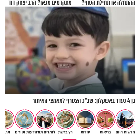
ההתחלה או תחילת הסוף?
מתקדמים מכאן? הרב יצחק דוד
הרה"ג זמיר כהן במסר עוצמתי
גרוסמן בשיחה מיוחדת
בן 4 נעדר באשקלון: שב"כ הצטרף למאמצי האיתור
חדשות היום
בריאות
יהדות
רץ ברשת
לומדים תורה
דעות וטורים
תרבות
גם השולחן שבת שאתם מסדרים