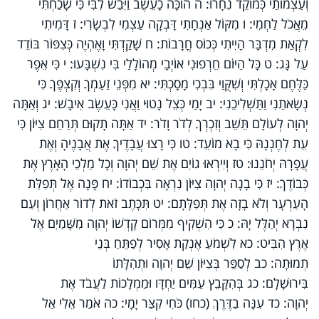
וְעַצְמוֹתַי כְּמוֹקֵד נִחָרוּ: ה הוּכָּה כָעֵשֶׂב וַיִּבַשׁ לִבִּי כִּי שָׁכַחְתִּי
מֵאֲכֹל לַחְמִי: ו מִקּוֹל אַנְחָתִי דָּבְקָה עַצְמִי לִבְשָׂרִי: ז דָּמִיתִי
לִקְאַת מִדְבָּר הָיִיתִי כְּכוֹס חֳרָבוֹת: ח שָׁקַדְתִּי וָאֶהְיֶה כְּצִפּוֹר בּוֹדֵד
עַל גָּג: ט כָּל הַיּוֹם חֵרְפוּנִי אוֹיְבָי מְהוֹלָלַי בִּי נִשְׁבָּעוּ: י כִּי אֵפֶר
כַּלֶּחֶם אָכָלְתִּי וְשִׁקֻּוַי בִּבְכִי מָסָכְתִּי: יא מִפְּנֵי זַעַמְךָ וְקִצְפֶּךָ כִּי
נְשָׂאתַנִי וַתַּשְׁלִיכֵנִי: יב יָמַי כְּצֵל נָטוּי וַאֲנִי כָּעֵשֶׂב אִיבָשׁ: יג וְאַתָּה
יְהוָה לְעוֹלָם תֵּשֵׁב וְזִכְרְךָ לְדֹר וָדֹר: יד אַתָּה תָקוּם תְּרַחֵם צִיּוֹן כִּי
עֵת לְחֶנְנָהּ כִּי בָא מוֹעֵד: טו כִּי רָצוּ עֲבָדֶיךָ אֶת אֲבָנֶיהָ וְאֶת
עֲפָרָהּ יְחֹנֵנוּ: טז וְיִירְאוּ גוֹיִם אֶת שֵׁם יְהוָה וְכָל מַלְכֵי הָאָרֶץ אֶת
כְּבוֹדֶךָ: יז כִּי בָנָה יְהוָה צִיּוֹן נִרְאָה בִּכְבוֹדוֹ: יח פָּנָה אֶל תְּפִלַּת
הָעַרְעָר וְלֹא בָזָה אֶת תְּפִלָּתָם: יט תִּכָּתֶב זֹאת לְדוֹר אַחֲרוֹן וְעַם
נִבְרָא יְהַלֶּל יָהּ: כ כִּי הִשְׁקִיף מִמְּרוֹם קָדְשׁוֹ יְהוָה מִשָּׁמַיִם אֶל
אֶרֶץ הִבִּיט: כא לִשְׁמֹעַ אֶנְקַת אָסִיר לְפַתֵּחַ בְּנֵי
תְמוּתָה: כב לְסַפֵּר בְּצִיּוֹן שֵׁם יְהוָה וּתְהִלָּתוֹ
בִּירוּשָׁלִָם: כג בְּהִקָּבֵץ עַמִּים יַחְדָּו וּמַמְלָכוֹת לַעֲבֹד אֶת
יְהוָה: כד עִנָּה בַדֶּרֶךְ (כחו) כֹּחִי קִצַּר יָמָי: כה אֹמַר אֵלִי אַל