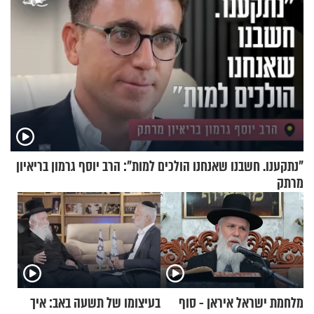
"נתקענו. חשבנו שאנחנו הולכים למות": הרב יוסף גרמון בריאיון
מרתק
מלחמת ישראל איראן - סוף
בעיצומו של תשעה באב: איך