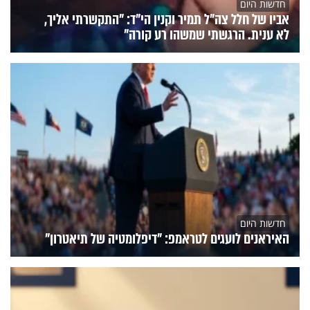
חדשות היום
אביו של חלל צה"ל תמיר וקנין הי"ד: "התקשרתי אליך,
לא ענית. הרגשתי שמשהו רע קורה"
חדשות היום
האיראנים לועגים לטראמפ: "דיפלומטיה של תיאטרון"