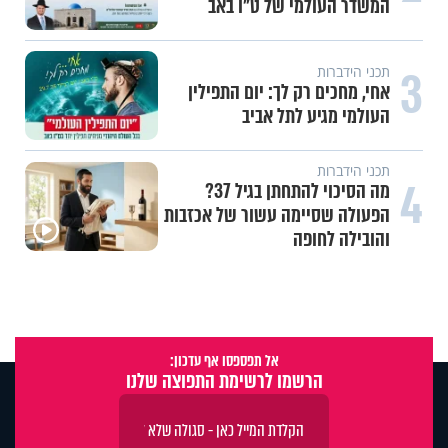
המשדר העולמי של ט"ו באב
3
תכני הידברות
אחי, מחכים רק לך: יום התפילין
העולמי מגיע לתל אביב
תכני הידברות
4
מה הסיכוי להתחתן בגיל 37?
הפעולה שסיימה עשור של אכזבות
והובילה לחופה
אל תפספסו אף עדכון:
הרשמו לרשימת התפוצה שלנו