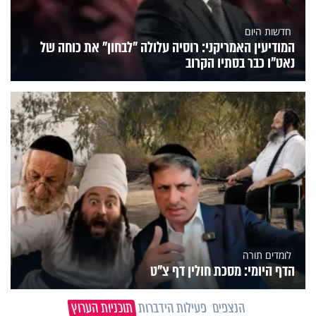
חדשות היום
המודיעין האמריקני: רוסיה עלולה "לבחון" את כוחה של
נאט"ו כבר בסתיו הקרוב
לומדים תורה
הדף היומי: מסכת חולין דף צ"ט
הנצפים
פעילות הידברות
תוכניות הערוץ