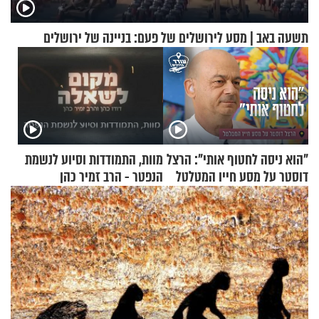
תשעה באב | מסע לירושלים של פעם: בניינה של ירושלים
"הוא ניסה לחטוף אותי": הרצל
מוות, התמודדות וסיוע לנשמת
דוסטר על מסע חייו המטלטל
הנפטר - הרב זמיר כהן