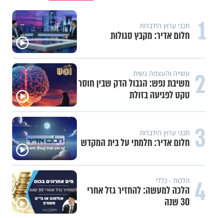
1
תכני ערוץ הידברות
חלום אדיר: מקבץ סגולות
2
עשייה והעצמה נשית
משיבת נפש: הגבול הדק שבין חוסר
טקט לפגיעה בזולת
3
תכני ערוץ הידברות
חלום אדיר: חלמתי על בית המקדש
4
הלכות - כללי
הלכה למעשה: להחזיר גזל אחרי
30 שנה