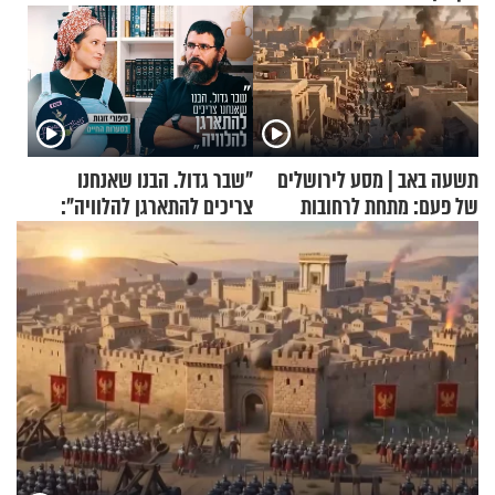
תשעה באב | מסע לירושלים
"שבר גדול. הבנו שאנחנו
של פעם: מתחת לרחובות
צריכים להתארגן להלוויה":
ירושלים
זוגיות במבחן, הפעם עם מרים
וגד דנינו