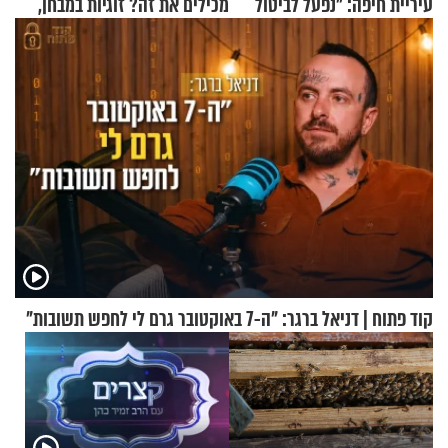
עיריית חיפה: ״נפעל לביטול
מכילים את זה? זוגיות במבחן,
ברית הערים התאומות״
הפעם עם יהודית ואלתר כהן
קוד פתוח | דניאל ברגר: "ה-7 באוקטובר גרם לי לחפש תשובות"