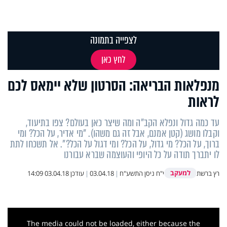
לצפייה בתמונה
לחץ כאן
מנפלאות הבריאה: הסרטון שלא יימאס לכם
לראות
עד כמה גדול ונפלא הקב"ה ומה שיצר כאן בעולם? צפו בתיעוד,
וקבלו מושג (קטן אמנם, אבל זה גם משהו). "מי אדיר, על הכל? ומי
ברוך, על הכל? מי גדול, על הכל? ומי דגול על הכל?". אל תשכחו לתת
לו יתברך תודה על כל היופי והעוצמה שברא עבורנו
למעקב
רץ ברשת
י"ח ניסן התשע"ח
|
03.04.18
|
עודכן
03.04.18 14:09
This
is
a
The media could not be loaded, either because the
modal