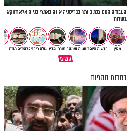
העבודה המסוכנת ביותר בבריטניה אינה באתרי בנייה אלא דווקא
בשדות
מגזין
חדשות היום
רוחניות ואמונה
תורה ומדע
עולם הילדים
לומדים תורה
יהד
גם ׳הרע׳ זה הרחמים של בורא
קצרים
מדוע האמונה נמשלה למלח?
עולם
כתבות נוספות