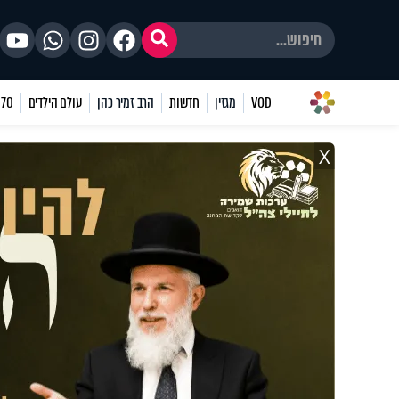
VOD
מגזין
חדשות
הרב זמיר כהן
עולם הילדים
70 שאלות
X