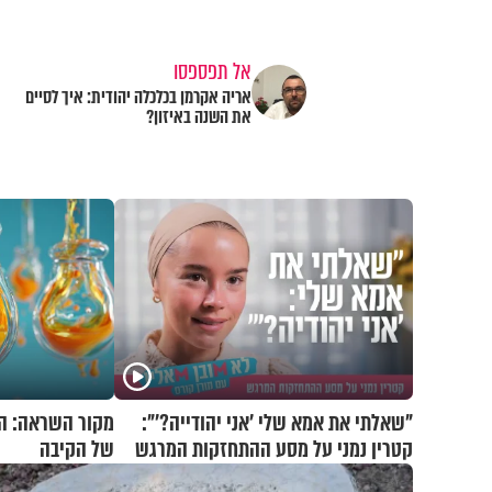
אל תפספסו
אריה אקרמן בכלכלה יהודית: איך לסיים
את השנה באיזון?
"שאלתי את אמא שלי 'אני יהודייה?'":
מקור השראה: הכ
קטרין נמני על מסע ההתחזקות המרגש
של הקיבה