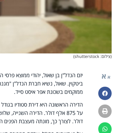
(צילום: shutterstock)
א
יזם הנדל"ן בן שאול, יהודי ממוצא פרסי 
א
ביטקוין. שאול, נשיא חברת הנדל"ן "מגנ
ממוקמים בשכונת אפר איסט סייד.
פייסבוק
הדפסה
דולר. לצורך כך, מונתה מעצבת הפנים הא
ווטסאפ