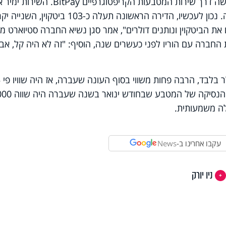
על פי דיווחים בחו"ל, עסקת המכירה תיעשה דרך שירות המטבעות הקריפטוגרפיים BitPay. הש
הביטקוין לדולרים, ואלה יעברו אל החברה. נכון לעכשיו, הדירה הראשונה תעלה כ-103 ביטקוין, ה
 מקבלים את הביטקוין ונותנים דולרים", אמר סגן נשיא החברה סטיוארט מ
את החברה עם הוריו לפני כעשרים שנה, הוסיף: "זה לא היה קל, אב
כיוטם 
בערך מהיום. יחד עם זאת, ראוי לציין את הנסיקה של ה
לה משמעותית.
עקבו אחרינו ב-
News
ניו יורק