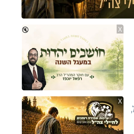
X
🔇
X
קל,