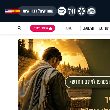
מתחזקים? דברו איתנו
צור קשר
ENGLISH
LIVE
הצטרפו למועדון