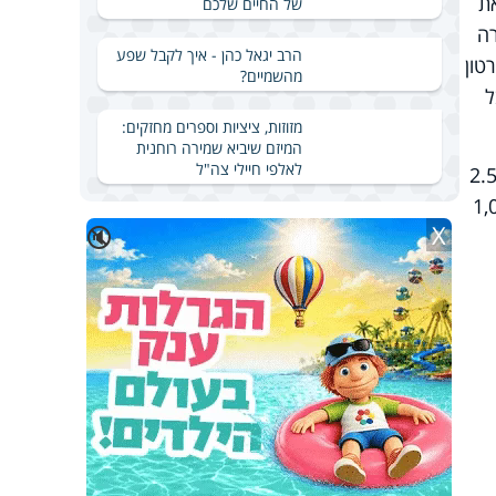
ירות ימיר את
של החיים שלכם
שנייה יקרה
הרב יגאל כהן - איך לקבל שפע
רטון
מהשמיים?
ל
מזוזות, ציציות וספרים מחזקים:
המיזם שיביא שמירה רוחנית
לאלפי חיילי צה"ל
שווה מטבע הביטקווין כ-8,500 דולר בלבד, הרבה פחות משווי בסוף העונה שעברה, אז היה שוויו פי 2.5
מטבע שבחודש ינואר בשנה שעברה היה שווה 1,000
X
🔇