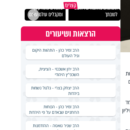
מכילי
קצרים
תשתמש באהבה של השם
פותחים פתח קטן -
במבחן
לטובתך
ומקבלים עולם עצום
ואלתר
הרצאות ושיעורים
הרב זמיר כהן - התהוות היקום
וגיל העולם
הרב ירון אשכנזי - הציצית,
ת
השכפ"ץ היהודי
הרב יצחק בצרי - גלגול נשמות
ביהדות
ומד
הרב זמיר כהן - הכוחות
שה חדרים בגודל של כ-92 מ"ר, הוצעה למכירה בחוזה של 1.48 מיליון
הרוחניים שבאדם על פי היהדות
הרב שניר גואטה - ההזדמנות