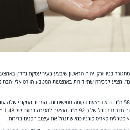
המתגורר בניו יורק, יהיה הראשון שיבצע בעיר עסקת נדל"ן באמצעו
ום", מציע למכירה שתי דירות באמצעות המטבע הוירטואלי. הבתים
הדירה הראשונה היא דירת סטודיו בגודל 58 מ"ר. היא נמצאת בקומה חמישית ותג המחיר המקורי שלה ע
על 875 אלף דולר. הדירה השנייה, שלו
וסטרלית פאריס פורניו כמי שתנהל את עיצוב הפנים בדירות.