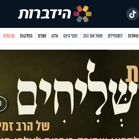
למתחילים
שאל את הרב
זמני היום
עלון
שופס
מחלקות
תרומות