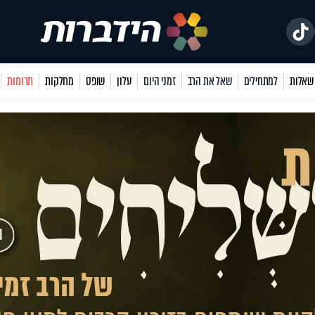
למתחילים
שאל את הרב
זמני היום
עלון
שופס
מחלקות
תרומות