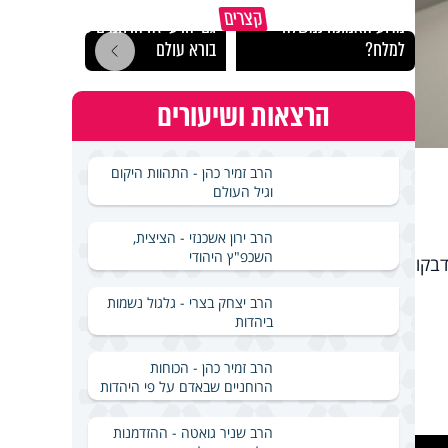
קצרים
מדוע האמונה נמשלה
גם ׳הרע׳ זה הרחמים של
האם מ
למלח?
בורא עולם
בשבת
הרצאות ושיעורים
הרב זמיר כהן - התהוות היקום
וגיל העולם
הרב ירון אשכנזי - הציצית,
השכפ"ץ היהודי
הם נדבקו
הרב יצחק בצרי - גלגול נשמות
ביהדות
הרב זמיר כהן - הכוחות
הרוחניים שבאדם על פי היהדות
הרב שניר גואטה - ההזדמנות
This