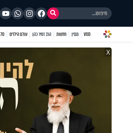
VOD
מגזין
חדשות
הרב זמיר כהן
עולם הילדים
70 שאלות
X