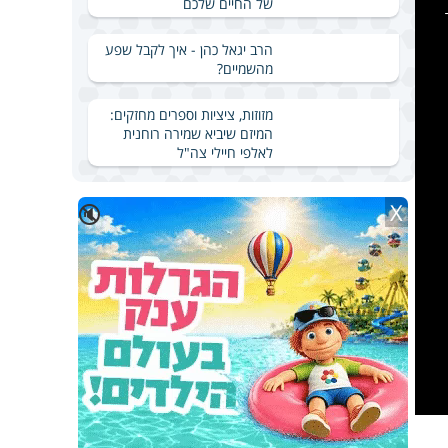
של החיים שלכם
is
a
modal
windo
הרב יגאל כהן - איך לקבל שפע
מהשמיים?
מזוזות, ציציות וספרים מחזקים:
המיזם שיביא שמירה רוחנית
לאלפי חיילי צה"ל
X
🔇