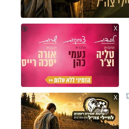
X
🔇
X