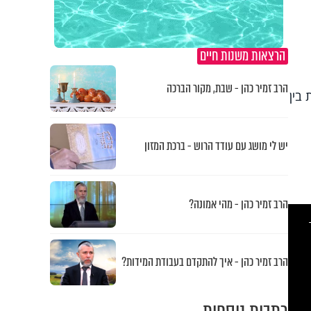
הרצאות משנות חיים
הרב זמיר כהן - שבת, מקור הברכה
 בין
יש לי מושג עם עודד הרוש - ברכת המזון
הרב זמיר כהן - מהי אמונה?
This
is
a
modal
windo
הרב זמיר כהן - איך להתקדם בעבודת המידות?