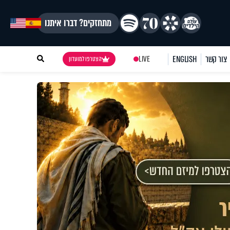
מתחזקים? דברו איתנו
צור קשר
ENGLISH
LIVE
הצטרפו למועדון