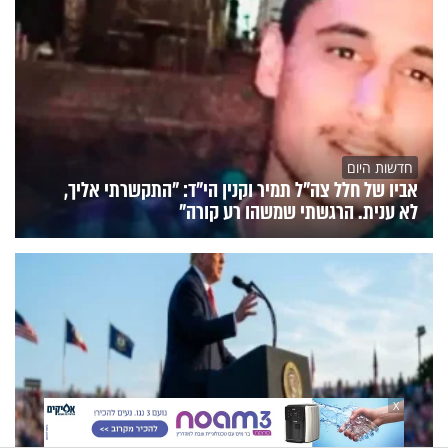
חדשות היום
אביו של חלל צה"ל תמיר וקנין הי"ד: "התקשרתי אליך,
לא ענית. הרגשתי שמשהו רע קורה"
X