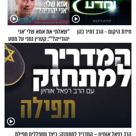
חידת היקום - הרב זמיר כהן
"שאלתי את אמא שלי 'אני
יהודייה?'": קטרין נמני על מסע
ההתחזקות המרגש
הרב רפאל אוחיון – המדריך למתחזק: כיצד מתפללים תפילת