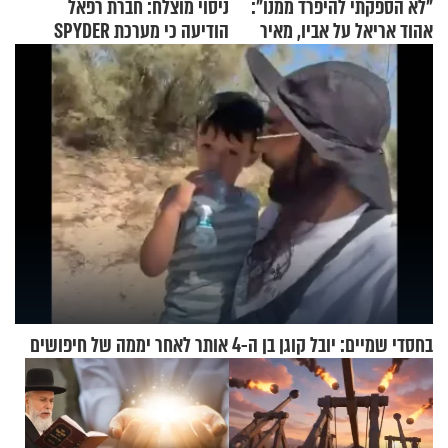
"לא הספקתי להיפרד ממנו":
ניסוי מוצלח: חברת רפאל
אהוד אריאל על אביו, מאיר
הודיעה כי מערכת SPYDER
אריאל ז"ל
הצליחה ליירט כטב"ם
בחסדי שמיים: יובל קוגן בן ה-4 אותר לאחר יממה של חיפושים