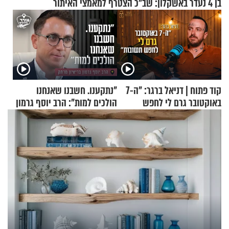
בן 4 נעדר באשקלון: שב"כ הצטרף למאמצי האיתור
קוד פתוח | דניאל ברגר: "ה-7
"נתקענו. חשבנו שאנחנו
באוקטובר גרם לי לחפש
הולכים למות": הרב יוסף גרמון
תשובות"
בריאיון מרתק