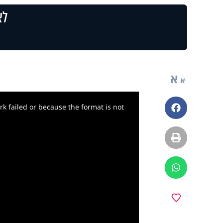
לצ
א
א
k failed or because the format is not
פייסבוק
הדפסה
ווטסאפ
מועדפים