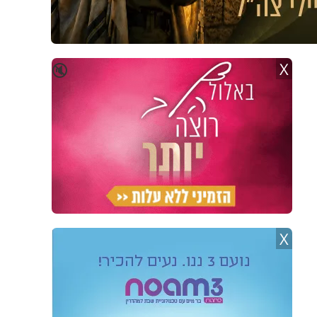
X
🔇
X