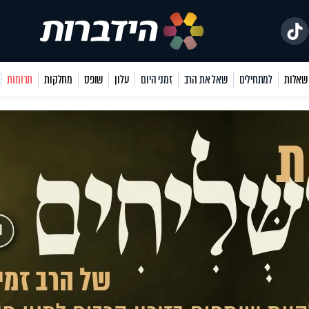
למתחילים
שאל את הרב
זמני היום
עלון
שופס
מחלקות
תרומות