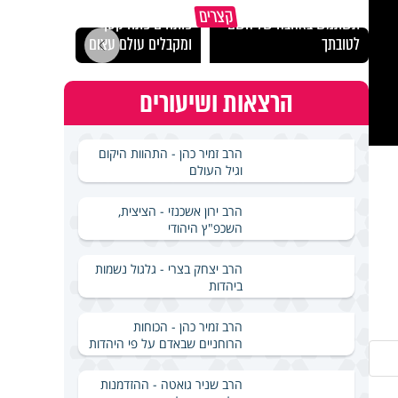
מכילי
קצרים
תשתמש באהבה של השם
פותחים פתח קטן -
במבחן
לטובתך
ומקבלים עולם עצום
ואלתר
הרצאות ושיעורים
הרב זמיר כהן - התהוות היקום
וגיל העולם
הרב ירון אשכנזי - הציצית,
השכפ"ץ היהודי
הרב יצחק בצרי - גלגול נשמות
ביהדות
הרב זמיר כהן - הכוחות
הרוחניים שבאדם על פי היהדות
הרב שניר גואטה - ההזדמנות