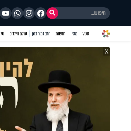
VOD
מגזין
חדשות
הרב זמיר כהן
עולם הילדים
70 שאלות
X