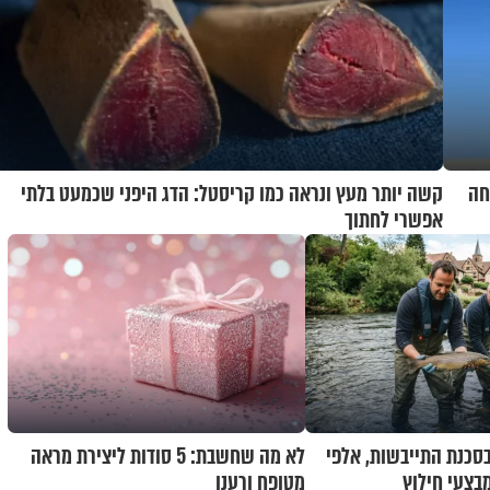
ערכת SPYDER הצליחה
קשה יותר מעץ ונראה כמו קריסטל: הדג היפני שכמעט בלתי
אפשרי לחתוך
בסכנת התייבשות, אלפי
לא מה שחשבת: 5 סודות ליצירת מראה
בצעי חילוץ
מטופח ורענן