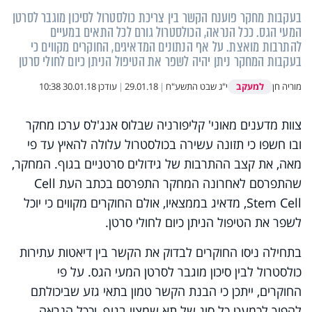
בעקבות מחקר פוענח הקשר בין צריכת כולסטרול לסיכון מוגבר לסרטן
המעי הגס. ככל הנראה, הכולסטרול גורם לכל התאים במעיים
להתרבות מואצת. על אף הנתונים המדאיגים, החוקרים מקווים כי
בעקבות המחקר ניתן יהיה לשפר את הטיפול הניתן כיום לחולי סרטן
למעקב
מוריה חן
י"ג שבט התשע"ח
|
29.01.18
|
עודכן
30.01.18 10:38
צוות מדענים מאוני' קליפורניה שבלוס אנג'לס ערכו מחקר
ובו חשפו כי תזונה עשירה בכולסטרול עלולה להאיץ עד פי
מאה, את קצב ההתרבות של גידולים סרטניים בגוף. המחקר,
שהתפרסם לאחרונה המחקר התפרסם בכתב העת
Cell
Stem Cell
, מדאיג בממצאיו, אולם החוקרים מקווים כי יוכל
לשפר את הטיפול הניתן כיום לחולי סרטן.
בתחילה ניסו החוקרים לבדוק את הקשר בין דיאטות עתירות
כולסטרול לבין סיכון מוגבר לסרטן המעי הגס. על פי
החוקרים, ייתכן כי הבנת הקשר טמון בתאי גזע שביכולתם
להפוך לכמעט כל סוג של תא שמצוי בגוף, וככל הנראה