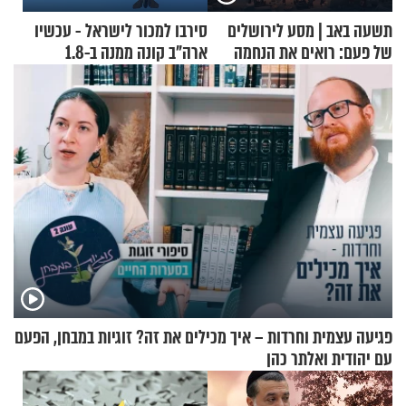
תשעה באב | מסע לירושלים
סירבו למכור לישראל - עכשיו
של פעם: רואים את הנחמה
ארה"ב קונה ממנה ב-1.8
מיליארד דולר
פגיעה עצמית וחרדות – איך מכילים את זה? זוגיות במבחן, הפעם
עם יהודית ואלתר כהן