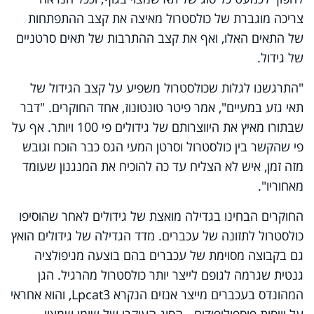
צריכה מוגברת של כולסטרול מאיצה את קצב ההתפתחות
של התאים האלו, ואף את קצב ההתרבות של תאים סרטניים
של גידול.
"התרגשנו לגלות שכולסטרול משפיע על קצב הגידול של
תאי גזע במעיים", אמר פיטר טונטונוז, אחד החוקרים. "דבר
שבתורו מאיץ את היווצרותם של גידולים פי 100 ויותר. אף על
פי שהקשר בין כולסטרול וסרטן המעי הגס כבר הוכח וגובש
מזה זמן, איש לא הצליח עד כה להוכיח את המנגנון שעומד
מאחוריו".
החוקרים הבחינו בגדילה מואצת של גידולים לאחר שהוסיפו
כולסטרול לתזונה של עכברים. מדד הגדילה של גידולים הואץ
גם בקבוצה מסוימת של עכברים בהם בוצעה מניפולציה
גנטית שגרמה לגופם לייצר יותר כולסטרול מהרגיל. הגן
המהונדס בעכברים מייצר אנזים הנקרא
Lpcat3
, והוא אחראי
על וויסות פוספוליפידים - הסוג העיקרי של שומן שמצוי