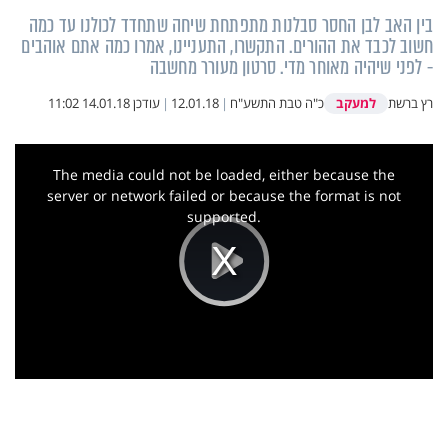
בין האב לבן החסר סבלנות מתפתחת שיחה שתחדד לכולנו עד כמה
חשוב לכבד את ההורים. התקשרו, התעניינו, אמרו כמה אתם אוהבים
- לפני שיהיה מאוחר מדי. סרטון מעורר מחשבה
למעקב
רץ ברשת
כ"ה טבת התשע"ח
|
12.01.18
|
עודכן
14.01.18 11:02
This
is
a
The media could not be loaded, either because the
modal
window.
server or network failed or because the format is not
supported.
Play
Video