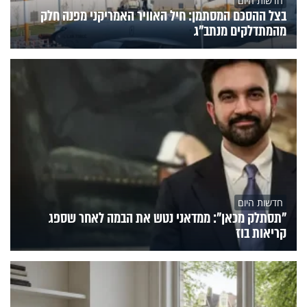
חדשות היום
בצל ההסכם המסתמן: חיל האוויר האמריקני מפנה חלק
מהמתדלקים מנתב"ג
חדשות היום
"תסתלק מכאן": ממדאני נטש את הבמה לאחר שספג
קריאות בוז