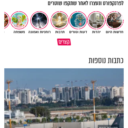
לפרנקפורט ונעצרו לאחר שתקפו שוטרים
חדשות היום
יהדות
דעות וטורים
תרבות
רוחניות ואמונה
משפחה
נשי
מתחילים לעבוד לקראת ראש
הרגעים הקשים ביותר בחיים
קצרים
השנה החדשה
יכולים להצית את חיינו
כתבות נוספות