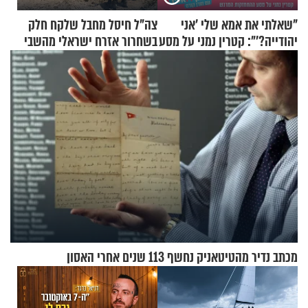
"שאלתי את אמא שלי 'אני
צה"ל חיסל מחבל שלקח חלק
יהודייה?'": קטרין נמני על מסע
בשחרור אזרח ישראלי מהשבי
ההתחזקות המרגש
מכתב נדיר מהטיטאניק נחשף 113 שנים אחרי האסון