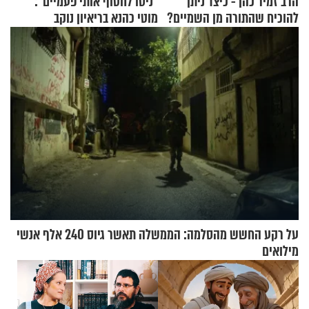
הרב זמיר כהן - כיצד ניתן
"ניסו לחטוף אותי פעמיים":
להוכיח שהתורה מן השמיים?
מוטי כהנא בריאיון נוקב
על רקע החשש מהסלמה: הממשלה תאשר גיוס 240 אלף אנשי
מילואים