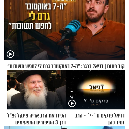
קוד פתוח | דניאל ברגר: "ה-7 באוקטובר גרם לי לחפש תשובות"
דניאל פרקים ט`-י` - הרב
הכירו את הרב אריה פינקל זצ"ל
זמיר כהן
דרך 3 הסיפורים המפעימים