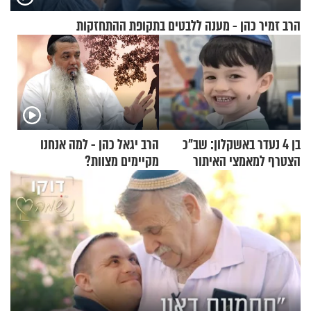
הרב זמיר כהן - מענה ללבטים בתקופת ההתחזקות
בן 4 נעדר באשקלון: שב"כ
הרב יגאל כהן - למה אנחנו
הצטרף למאמצי האיתור
מקיימים מצוות?