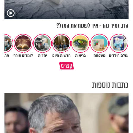
הרב זמיר כהן - איך לשנות את המזל?
עולם הילדים
משפחה
בריאות
חדשות היום
יהדות
לומדים תורה
תרבות
גם ׳הרע׳ זה הרחמים של בורא
קצרים
מדוע האמונה נמשלה למלח?
עולם
כתבות נוספות