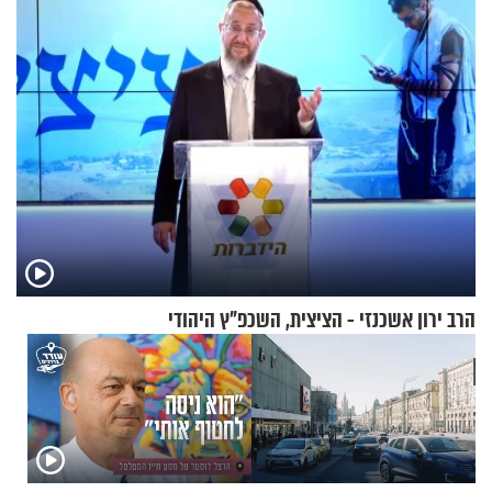
האלה
הרב ירון אשכנזי - הציצית, השכפ"ץ היהודי