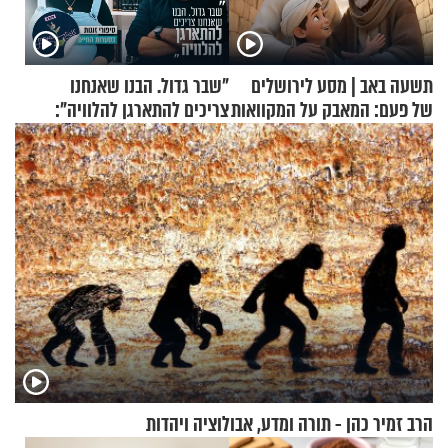
תשעה באב | מסע לירושלים
"שבר גדול. הבנו שאנחנו
של פעם: המאבק על המקוואות
צריכים להתארגן להלוויה":
זוגיות במבחן, הפעם עם מרים
וגד דנינו
הרב זמיר כהן - תורה ומדע, אבולוציה ויהדות