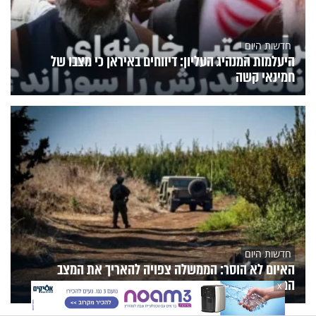
חדשות היום
היעלמות המנהיג העליון: דיווחים באיראן כי מצבו של
חמינאי קשה
חדשות היום
האיום לא הוסר: הממשלה צפויה להאריך את המצב
המיוחד בעורף
X