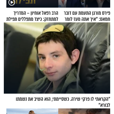
פירס מורגן התעמת עם דובר
הרב רפאל אוחיון – המדריך
חמאס: "איך אתה מעז לומר
למתחזק: כיצד מתפללים תפילת
שלא ביצעתם פשעי מלחמה?!"
שמונה עשרה?
"הקראתי לו פרקי שירה. כשסיימתי, הוא השיב את נשמתו
לבורא"