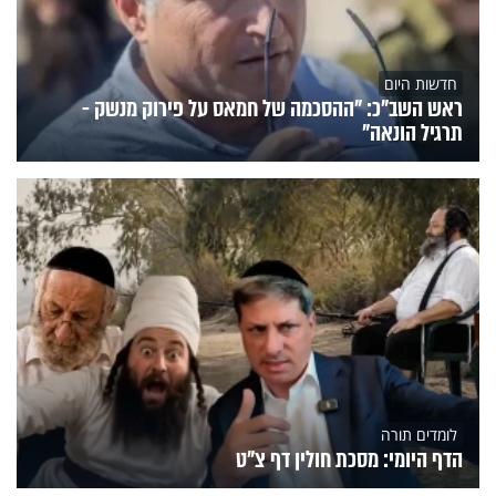
חדשות היום
ראש השב"כ: "ההסכמה של חמאס על פירוק מנשק -
תרגיל הונאה"
לומדים תורה
הדף היומי: מסכת חולין דף צ"ט