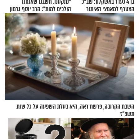
בן 4 נעדר באשקלון: שב"כ
"נתקענו. חשבנו שאנחנו
הצטרף למאמצי האיתור
הולכים למות": הרב יוסף גרמון
בריאיון מרתק
השבת הקרובה, פרשת ראה, היא בעלת השפעה על כל שנת
תשפ"ז