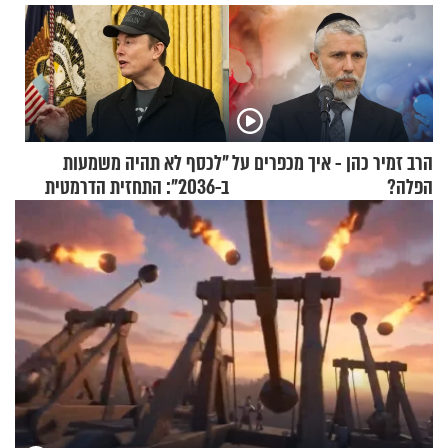
הרב זמיר כהן - איך מכפרים על
"לכסף לא תהיה משמעות
הפלה?
ב-2036": התחזית הדרמטית
של אילון מאסק על עתיד
הכלכלה