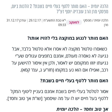
הלכה יומית – האם מותר ללטף בעלי חיים בשבת? 2 הלכות ביום,
מפסקי מרן הרב עובדיה יוסף זצ"ל
הלכה יומית / מפסקי
י"א טבת התשע"ח
|
29.12.17
|
עודכן
31.12.17
למעקב
מרן
09:33
האם מותר לנגוע במוקצה בלי להזיז אותו?
כשאסרו טלטול מוקצה לא אסרו אלא טלטול בלבד, אבל
נגיעה לא נאסרה מעולם, אמנם בחפצים עגולים שע"י
נגיעתו יזוזו ממקומם יש לאסור, ולכן אין איסור להישען על
רכב, ואפילו אם הוא נע במקומו (חזו"ע ג, עמ' קסא).
האם מותר ללטף בעלי חיים בשבת?
אסור לטלטל בעלי חיים בשבת אמנם בעניין ליטוף המקל
ללטף בעל חיים יש לו על מה שיסמוך [שו"ת אך טוב וחסד].
אך טוב וחסד – הלכה יומית