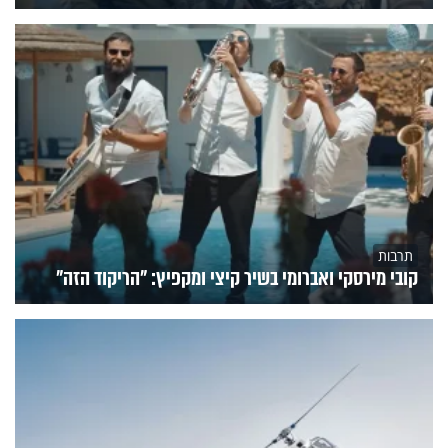
תרבות
קובי מירסקי ואברומי בשיר קיצי ומקפיץ: "הריקוד הזה"