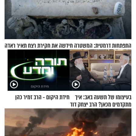
התפתחות דרמטית: המשטרה חידשה את חקירת רצח תאיר ראדה
בעיצומו של תשעה באב: איך
חידת היקום - הרב זמיר כהן
מתקדמים מכאן? הרב יצחק דוד
גרוסמן בשיחה מיוחדת