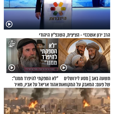
הרב ירון אשכנזי - הציצית, השכפ"ץ היהודי
תשעה באב | מסע לירושלים
"לא הספקתי להיפרד ממנו":
של פעם: המאבק על המקוואות
אהוד אריאל על אביו, מאיר
אריאל ז"ל