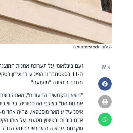
(צילום: shutterstock)
א
זעם בינלאומי על תערוכת אמנות המוצגת
א
ה-11 בספטמבר ומהפיגוע במועדון בטק
מדובר בתצוגה "מזעזעת".
פייסבוק
"מוזיאון הקדושים המעונים", מאת קבוצ
הדפסה
אמונותיהם" בשלבי ההיסטוריה, בליווי בי
אדם ביריות ובפיצוץ מטעני. על אותו הקיר
ווטסאפ