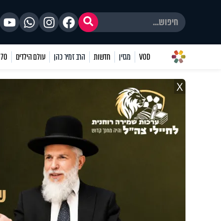
VOD
מגזין
חדשות
הרב זמיר כהן
עולם הילדים
70 שאלות
X