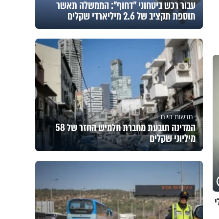
עבור רכש ביטחוני "דחוף": הממשלה תאשר
תוספת תקציב של 2.6 מיליארדי שקלים
חדשות היום
המדינה תובעת מחברת חלמיש החזר של 58
מיליוני שקלים
י