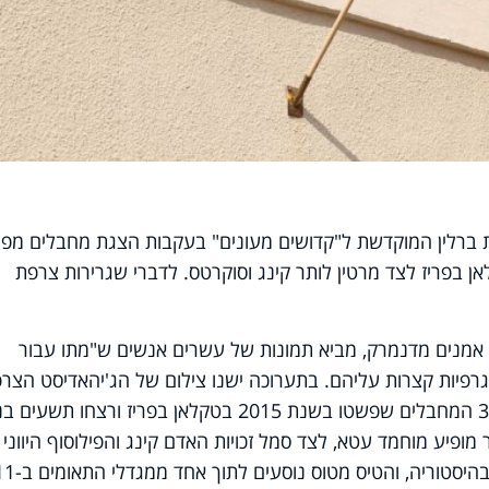
 ברלין המוקדשת ל"קדושים מעונים" בעקבות הצגת מחבלים מפיג
לאן בפריז לצד מרטין לותר קינג וסוקרטס. לדברי שגרירות צרפת
ת אמנים מדנמרק, מביא תמונות של עשרים אנשים ש"מתו עבור
וגרפיות קצרות עליהם. בתערוכה ישנו צילום של הג'יהאדיסט הצרפ
איסמעיל עומאר מוסטפאי, שהיה אחד מ-3 המחבלים שפשטו בשנת 2015 בטקלאן בפריז ורצחו תשעים 
 מופיע מוחמד עטא, לצד סמל זכויות האדם קינג והפילוסוף היווני
סוקרטס. עטא היה אחראי לפיגוע הגדול בהיסטוריה, והטיס מטוס נוסעים לתו