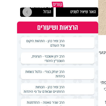
כך תשמרו על עצמכם ועל
הרצל
קצרים
בני משפחתיכם בחופש
לארץ
האור שיאיר לשנינו
הגדול
באירא
הרצאות ושיעורים
הרב זמיר כהן - התהוות היקום
וגיל העולם
ועי
הרב ירון אשכנזי - הציצית,
השכפ"ץ היהודי
הרב יצחק בצרי - גלגול נשמות
ביהדות
תי
הרב זמיר כהן - הכוחות
בני
הרוחניים שבאדם על פי היהדות
ך אחד ממגדלי התאומים ב-11
הרב שניר גואטה - ההזדמנות