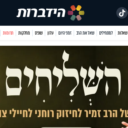
למתחילים
שאל את הרב
זמני היום
עלון
שופס
מחלקות
תרומות