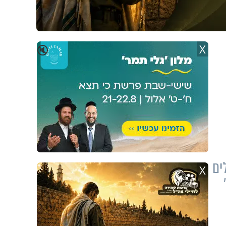
X
🔇
ים
X