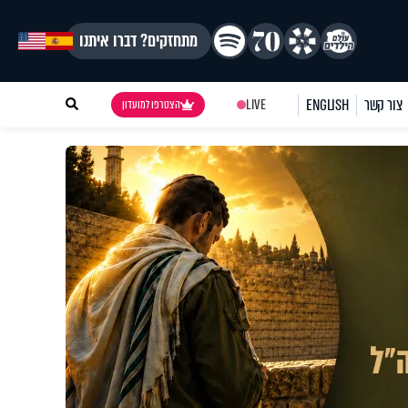
מתחזקים? דברו איתנו
צור קשר
ENGLISH
LIVE
הצטרפו למועדון