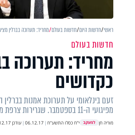
ראשי
חדשות היום
חדשות בעולם
מחריד: תערוכה בברלין מצי
חדשות בעולם
מחריד: תערוכה בב
כקדושים
זעם בינלאומי על תערוכת אמנות בברלין
מפיגועי ה-11 בספטמבר. שגרירות צרפת מגנה את האירוע, ומגדירה את התצוגה כ"מזעזעת"
מוריה חן
י"ח כסלו התשע"ח
|
06.12.17
|
עודכן
.17 14:43
למעקב