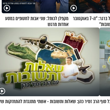
קוד פתוח | דניאל ברגר: "ה-7 באוקטובר
מקפלן לכותל: שני אבות לחטופים במסע
ובות"
אחדות מרגש
ל סוף
הרב זמיר כהן: שאלות ותשובות - אשתי מתנגדת להתחזקות של