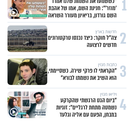
1
"כששמעו את השמות שלנו אמרו
'מוזר'": חנינת השם, אמו של אהבת
השם גורדון, בריאיון מעורר השראה
2
חדשות בארץ
צה"ל חוקר: כיצד נכנסו טרקטורונים
חדשים לרצועה
3
כתבות מגזין
"הקראתי לו פרקי שירה. כשסיימתי,
הוא השיב את נשמתו לבורא"
וידיאו מגזין
4
"ביום הגט הרגשתי שהקרקע
נשמטה מתחת לרגליים": זוגיות
במבחן, הפעם עם אליה וגלעד
אביטל