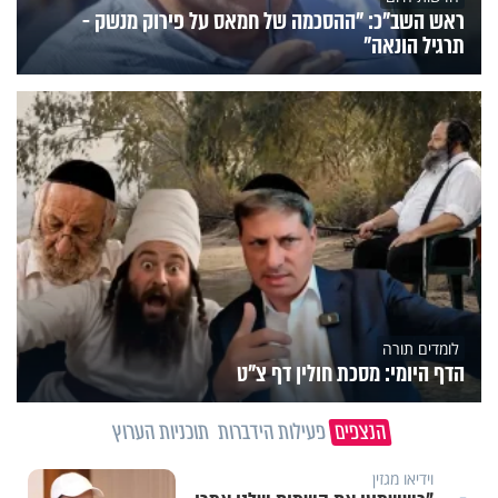
ראש השב"כ: "ההסכמה של חמאס על פירוק מנשק -
תרגיל הונאה"
לומדים תורה
הדף היומי: מסכת חולין דף צ"ט
הנצפים
פעילות הידברות
תוכניות הערוץ
וידיאו מגזין