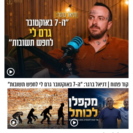
קוד פתוח | דניאל ברגר: "ה-7 באוקטובר גרם לי לחפש תשובות"