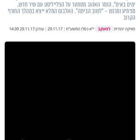
ימים באים", הזמר האהוב מסתער על הפלייליסט עם שיר חדש,
מפתיע ומרגש – "לשוב הביתה". האלבום המלא ייצא במהלך החורף
הקרוב
למעקב
מוזיקה יהודית
י"א כסלו התשע"ח
|
29.11.17
|
עודכן
29.11.17 14:39