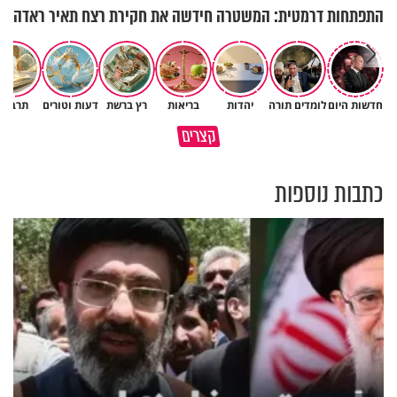
התפתחות דרמטית: המשטרה חידשה את חקירת רצח תאיר ראדה
חדשות היום
לומדים תורה
יהדות
בריאות
רץ ברשת
דעות וטורים
תרבות
גם ׳הרע׳ זה הרחמים של בורא
קצרים
מדוע האמונה נמשלה למלח?
עולם
כתבות נוספות