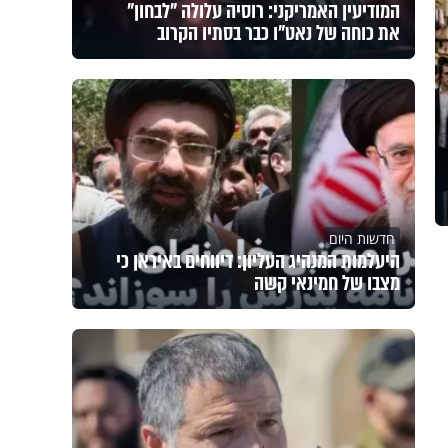
המודיעין האמריקני: רוסיה עלולה "לבחון"
את כוחה של נאט"ו כבר בסתיו הקרוב
חדשות היום
היעלמות המנהיג העליון: דיווחים באיראן כי
מצבו של חמינאי קשה