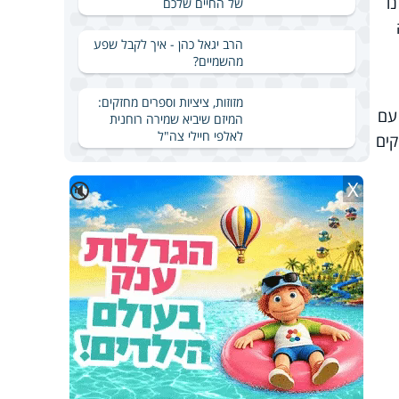
ו
של החיים שלכם
הרב יגאל כהן - איך לקבל שפע
מהשמיים?
מזוזות, ציציות וספרים מחזקים:
עם
המיזם שיביא שמירה רוחנית
לאלפי חיילי צה"ל
קים
X
🔇