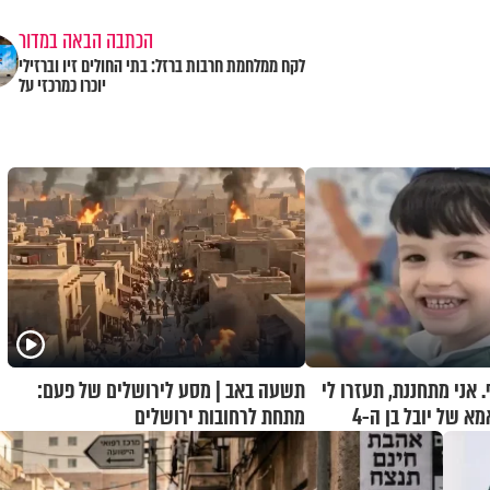
הכתבה הבאה במדור
לקח ממלחמת חרבות ברזל: בתי החולים זיו וברזילי
יוכרו כמרכזי על
 אני מתחננת, תעזרו לי
תשעה באב | מסע לירושלים של פעם:
להחזיר אותו": אמא של יובל בן ה-4
מתחת לרחובות ירושלים