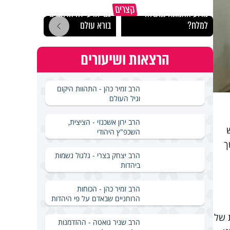
קצרים
מדוע האמונה נמשלה
גם ׳הרע׳ זה הרחמים של
האם מ
למלח?
בורא עולם
בשבת
הרצאות ושיעורים
הרב זמיר כהן - התהוות היקום
וגיל העולם
הרב ירון אשכנזי - הציצית,
השכפ"ץ היהודי
ך
הרב יצחק בצרי - גלגול נשמות
ביהדות
הרב זמיר כהן - הכוחות
הרוחניים שבאדם על פי היהדות
 של
הרב שניר גואטה - ההזדמנות