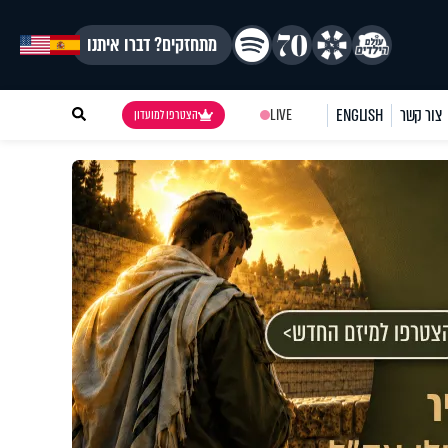
מתחזקים? דברו איתנו
צור קשר
ENGLISH
LIVE
הצטרפו למועדון