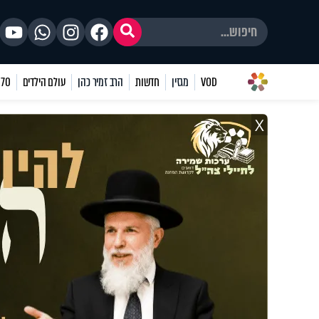
VOD
מגזין
חדשות
הרב זמיר כהן
עולם הילדים
70 שאלות
X