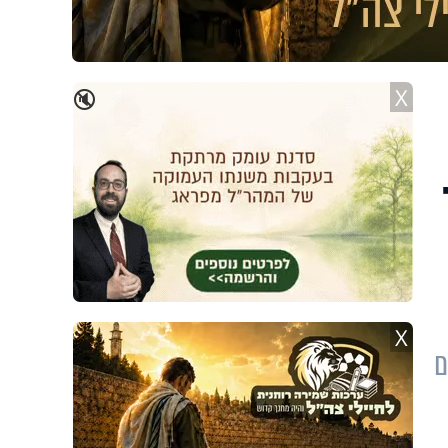
X
🔇
X
ם