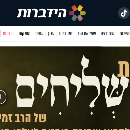
למתחילים
שאל את הרב
זמני היום
עלון
שופס
מחלקות
תרומות