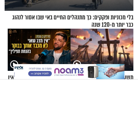
בלי מכוניות ופקקים: כך מתנהלים החיים באי שבו אסור לנהוג
כבר יותר מ-120 שנה
X
תשעה באב | מסע לירושלים
קוד פתוח | סדריק בן שבת: "אין
של פעם: קולות מלחמה מהר
מצב שאני לא מכבד אותך
הזיתים
בבוקר בהנחת תפילין"