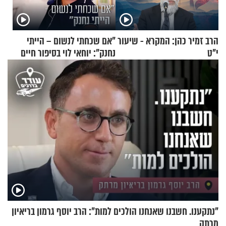
הרב זמיר כהן: המקרא - שיעור
"אם שכחתי לנשום – הייתי
י"ט
נחנק": יוחאי לוי בסיפור חיים
מעורר השראה
"נתקענו. חשבנו שאנחנו הולכים למות": הרב יוסף גרמון בריאיון
מרתק