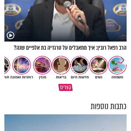
הרב רפאל רובין: איך מתאבלים על טרגדיה בת אלפיים שנה?
משפחה
נשים
חדשות היום
בריאות
מגזין
רוחניות ואמונה
תורה 
הגעתי לגיל 108 בזכות הכיבוד
קצרים
הורים שלי
אשתך לא במקום האחרון
כתבות נוספות