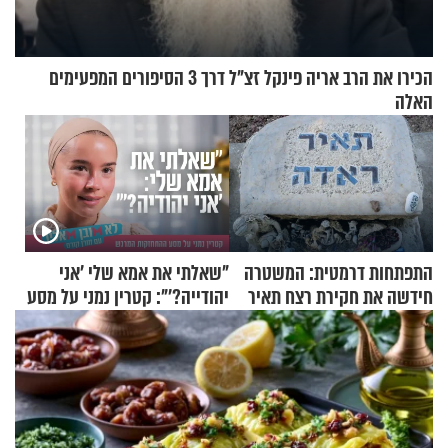
הכירו את הרב אריה פינקל זצ"ל דרך 3 הסיפורים המפעימים
האלה
התפתחות דרמטית: המשטרה
"שאלתי את אמא שלי 'אני
חידשה את חקירת רצח תאיר
יהודייה?'": קטרין נמני על מסע
ראדה
ההתחזקות המרגש