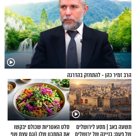
הרב זמיר כהן - להתחזק בהדרגה
תשעה באב | מסע לירושלים
סלט האטריות שכולם יבקשו
של פעם: בניינה של ירושלים
את המתכון שלו (וגם עצת שף