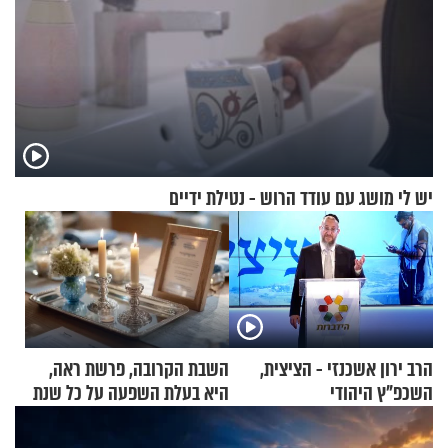
יש לי מושג עם עודד הרוש - נטילת ידיים
הרב ירון אשכנזי - הציצית,
השבת הקרובה, פרשת ראה,
השכפ"ץ היהודי
היא בעלת השפעה על כל שנת
תשפ"ז