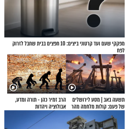
מפקקי שעם ועד קרטוני ביצים: 10 חפצים בבית שחבל לזרוק
לפח
תשעה באב | מסע לירושלים
הרב זמיר כהן - תורה ומדע,
של פעם: קולות מלחמה מהר
אבולוציה ויהדות
הזיתים