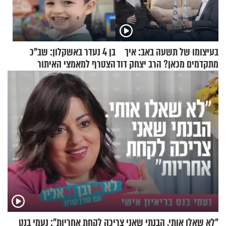
בעיצומו של תשעה באב: איך
בן 4 נעדר באשקלון: שב"כ
מתקדמים מכאן? הרב יצחק דוד
הצטרף למאמצי האיתור
גרוסמן בשיחה מיוחדת
"לא שאלו אותי. הבנתי שאני צריכה לקחת אחריות": נעמי בנט