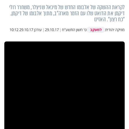
לקראת ההשקה של אלבומו החדש של מיכאל שניצלר, משחרר רולי
דיקמן את הדואט שלו עם הזמר מארה"ב, מתוך אלבומו של דיקמן,
"כח רצון". האזינו
למעקב
מוזיקה יהודית
ט' חשון התשע"ח
|
29.10.17
|
עודכן
29.10.17 10:12