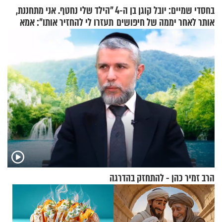
בחסדי שמיים: יובל קוגן בן ה-4
"הילד שלי נחטף. אני מתחננת,
אותר לאחר יממה של חיפושים
תעזרו לי להחזיר אותו": אמא
של יובל בן ה-4 בריאיון דומע
הרב זמיר כהן - להתחזק בהדרגה