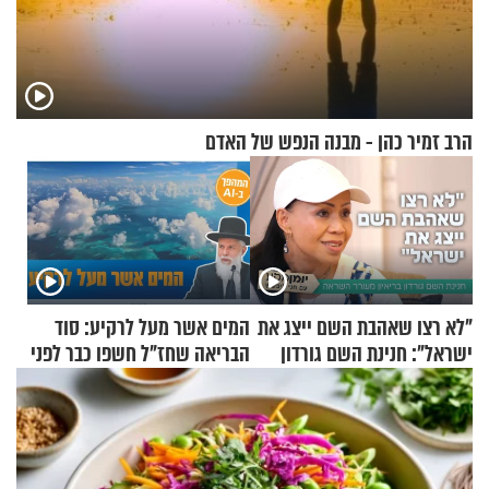
הרב זמיר כהן - מבנה הנפש של האדם
"לא רצו שאהבת השם ייצג את
המים אשר מעל לרקיע: סוד
ישראל": חנינת השם גורדון
הבריאה שחז"ל חשפו כבר לפני
בריאיון מעורר השראה
אלפי שנים