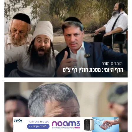
לומדים תורה
הדף היומי: מסכת חולין דף צ"ט
X