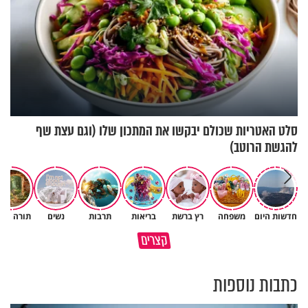
סלט האטריות שכולם יבקשו את המתכון שלו (וגם עצת שף
להגשת הרוטב)
חדשות היום
משפחה
רץ ברשת
בריאות
תרבות
נשים
תורה ומד
גם ׳הרע׳ זה הרחמים של בורא
קצרים
מדוע האמונה נמשלה למלח?
עולם
כתבות נוספות