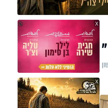
X
🔇
"
ון
X