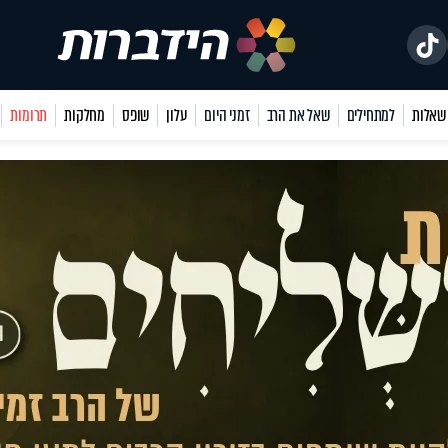
למתחילים
שאל את הרב
זמני היום
עלון
שופס
מחלקות
תרומות