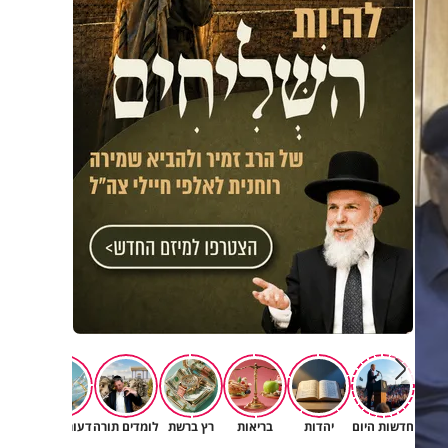
חדשות היום
יהדות
בריאות
רץ ברשת
לומדים תורה
דעות וטורים
תרב