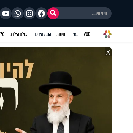
VOD
מגזין
חדשות
הרב זמיר כהן
עולם הילדים
70 שאלות
X