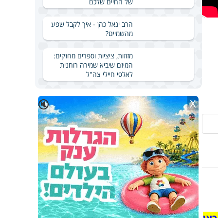
של החיים שלכם
הרב יגאל כהן - איך לקבל שפע
מהשמיים?
מזוזות, ציציות וספרים מחזקים:
המיזם שיביא שמירה רוחנית
לאלפי חיילי צה"ל
X
🔇