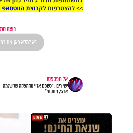
בהשתתפות הרה"ג זמיר כהן שליט
>> להצטרפות
לקבוצת הווטסאפ ל
רוצה התר
אל תפספסו
ישי ריבו: "כשפנו אליי מההפקה של שלמה
ארצי, ניתקתי"