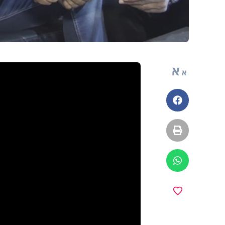
א
א
פייסבוק
הדפסה
ווטסאפ
מועדפים