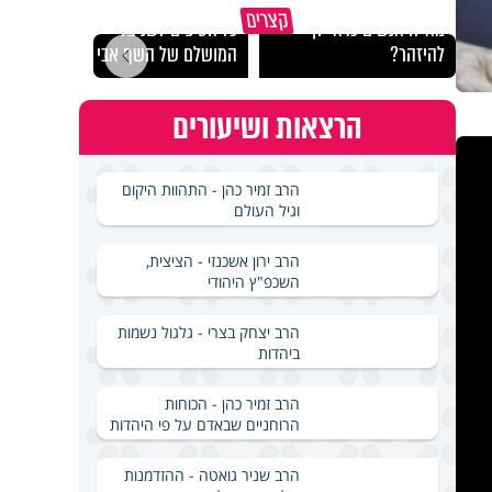
הרצל
קצרים
מאילו אנשים כדאי לך
כל הטיפים לשניצל
לארץ
להיזהר?
המושלם של השף אבי לוי
באירא
הרצאות ושיעורים
הרב זמיר כהן - התהוות היקום
וגיל העולם
הרב ירון אשכנזי - הציצית,
השכפ"ץ היהודי
הרב יצחק בצרי - גלגול נשמות
ביהדות
הרב זמיר כהן - הכוחות
הרוחניים שבאדם על פי היהדות
הרב שניר גואטה - ההזדמנות