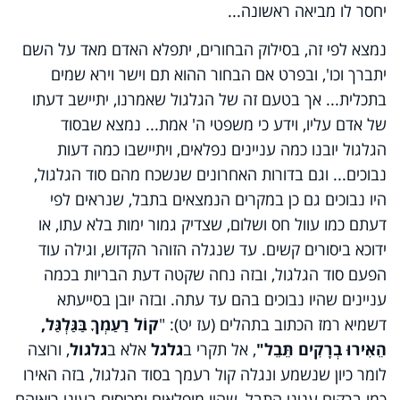
יחסר לו מביאה ראשונה...
נמצא לפי זה, בסילוק הבחורים, יתפלא האדם מאד על השם
יתברך וכו', ובפרט אם הבחור ההוא תם וישר וירא שמים
בתכלית... אך בטעם זה של הגלגול שאמרנו, יתיישב דעתו
של אדם עליו, וידע כי משפטי ה' אמת... נמצא שבסוד
הגלגול יובנו כמה עניינים נפלאים, ויתיישבו כמה דעות
נבוכים... וגם בדורות האחרונים שנשכח מהם סוד הגלגול,
היו נבוכים גם כן במקרים הנמצאים בתבל, שנראים לפי
דעתם כמו עוול חס ושלום, שצדיק גמור ימות בלא עתו, או
ידוכא ביסורים קשים. עד שנגלה הזוהר הקדוש, וגילה עוד
הפעם סוד הגלגול, ובזה נחה שקטה דעת הבריות בכמה
עניינים שהיו נבוכים בהם עד עתה. ובזה יובן בסייעתא
דשמיא רמז הכתוב בתהלים (עז יט): "
קוֹל רַעַמְךָ בַּגַּלְגַּל,
הֵאִירוּ בְרָקִים תֵּבֵל"
, אל תקרי ב
גלגל
אלא ב
גלגול
, ורוצה
לומר כיון שנשמע ונגלה קול רעמך בסוד הגלגול, בזה האירו
כמו ברקים עניני התבל, שהיו מופלאים ומכוסים בעיני רואיהם