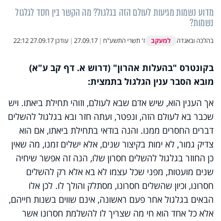
מדוע נשמות מגיעות לעולם הזה בגלגול? מה הקשר בין חסד לגלגול
נשמות?
למעקב
בהלכה ובאגדה
ז' תשרי התשע"ח
|
27.09.17
|
עודכן
27.09.17 22:12
בקונטרס "בהעלות אהרון" (דרוש א. דף קב ע"א)
מובא הסבר ענין הגלגול בתמצית:
אך הענין הוא, שיש אדם שבא לעולם, וזוהי תחילת ביאתו. ויש
שכבר בא לעולם הזה, ונפטר, ועתה חזר ובא בגלגול להשלים
דברים החסרים ממנו. והנה בודאי בתחילת ביאתו, אם הוא
צדיק גמור, לא ימות בקיצור שנים, אלא ישלים זמנו, מה שאין
כן החוזר בגלגול להשלים חסרון שלו, הנה זה אפשר שיחיה
שנים מועטות, מפני שכל עצמו לא בא אלא רק להשלים
חסרונו, וכיון שהשלים חסרונו, מסתלק והולך לו. לכן אלו
הבאים בגלגול אחר פעם ראשונה, אינם שווים בשנות חייהם,
אלא כל אחד הוא חי מה שצריך לו להשלמת חסרונו אשר