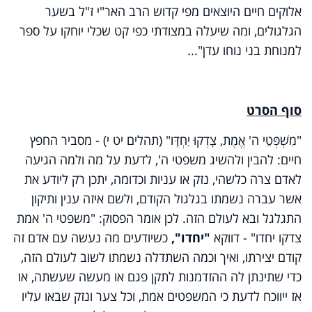
אלוקים חיים היוצאים מפי קדוש הרב האר"י ז"ל בשער
הגלגולים, ומה שיעלה במצודתי כפי קט שכלי יוחקו על ספר
למנוחת בני נוחו עדן"...
סוף הסרט
"מִשְׁפְּטֵי ה' אֱמֶת, צָדְקוּ יַחְדָּו" (תהלים יט י) - מסביר החפץ
חיים: להבין ולהשיג משפטי ה', לדעת על מה ולמה הגיעה
לאדם צרה כלשהי, נזק או עניות וכדומה, יתכן רק ליודע את
אשר עברה נשמתו בגלגול הקודם, ולשם איזה ענין ותיקון
התגלגל ובא לעולם הזה. לכן אומר הפסוק: "משפטי ה' אמת
צדקו יחדו" - דווקא
"יחדו",
כשיודעים מה נעשה עם אדם זה
קודם יצירתו, ואיך וכמה השתדלה נשמתו לשוב לעולם הזה,
כדי שתינתן לה ההזדמנות לתקן פגם או מעשה שעשתה, או
אז ייווכח לדעת כי המשפטים אמת, וכל צער ונזק שבאו עליו