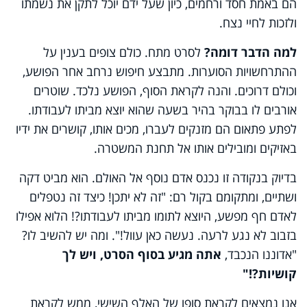
הם באמת חסד ורחמים, כיון שעל ידם יוכל לתקן את נשמתו
ולזכות לחיי נצח.
למה הדבר דומה?
לסרט מתח. כולם צופים בענין על
ההתרחשויות הסוערות. מתבצע חיפוש נרחב אחר הפושע,
וכולם דרוכים. והנה לקראת הסוף, הפושע נלכד. שוטרים
אורבים לו בבוקר בהיר בשעה שהוא יוצא מביתו לעבודתו.
לפתע פתאום הם מזנקים לעברו, מכים אותו, קושרים את ידיו
באזיקים ומובילים אותו אל תחנת המשטרה.
בדיוק בנקודה זו נכנס אדם נוסף אל האולם. הוא מביט דקה
ושתיים, ומתקומם בקול רם: "זה לא יתכן! כיצד זה נטפלים
לאדם חף מפשע, היוצא לתומו מביתו לעבודתו?! הלוא אפילו
בזבוב לא נגע לרעה. נעשה כאן עוול!". ומה יש להשיב לו?
"אדוננו הנכבד,
אתה מגיע בסוף הסרט, ויש לך
קושיות?!"
אנו נמצאים לקראת סופו של האלף השישי, ממש לקראת