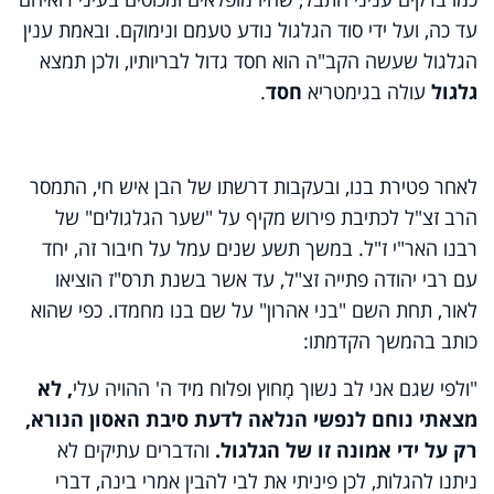
עד כה, ועל ידי סוד הגלגול נודע טעמם ונימוקם. ובאמת ענין
הגלגול שעשה הקב"ה הוא חסד גדול לבריותיו, ולכן תמצא
גלגול
עולה בגימטריא
חסד
.
לאחר פטירת בנו, ובעקבות דרשתו של הבן איש חי, התמסר
הרב זצ"ל לכתיבת פירוש מקיף על "שער הגלגולים" של
רבנו האר"י ז"ל. במשך תשע שנים עמל על חיבור זה, יחד
עם רבי יהודה פתייה זצ"ל, עד אשר בשנת תרס"ז הוציאו
לאור, תחת השם "בני אהרון" על שם בנו מחמדו. כפי שהוא
כותב בהמשך הקדמתו:
"ולפי שגם אני לב נשוך מָחוץ ופלוח מיד ה' ההויה עלי
, לא
מצאתי נוחם לנפשי הנלאה לדעת סיבת האסון הנורא,
רק על ידי אמונה זו של הגלגול.
והדברים עתיקים לא
ניתנו להגלות, לכן פיניתי את לבי להבין אמרי בינה, דברי