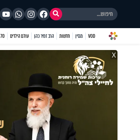
VOD
מגזין
חדשות
הרב זמיר כהן
עולם הילדים
70 שאלות
X