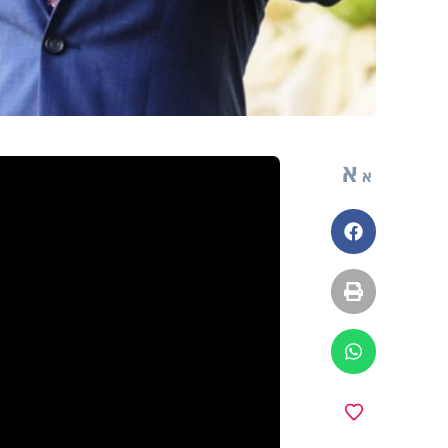
א
א
פייסבוק
הדפסה
ווטסאפ
מועדפים