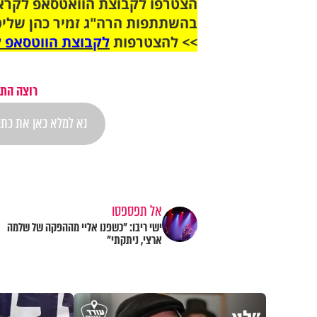
בהשתתפות הרה"ג זמיר כהן שליט
>> להצטרפות
לקבוצת הווטסאפ ל
רוצה התר
אל תפספסו
ישי ריבו: "כשפנו אליי מההפקה של שלמה
ארצי, ניתקתי"