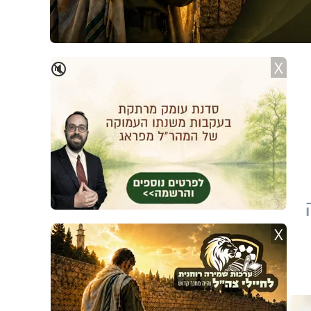
X
🔇
X