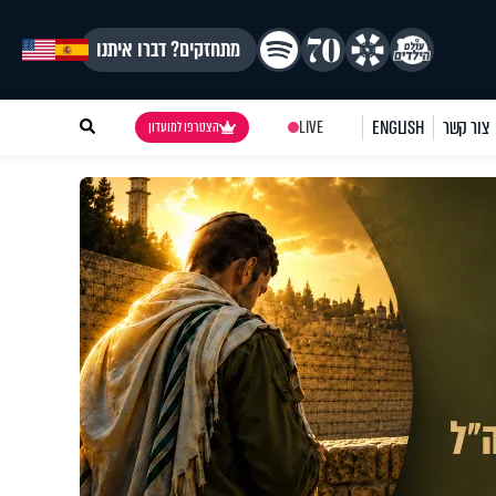
מתחזקים? דברו איתנו
צור קשר
ENGLISH
LIVE
הצטרפו למועדון