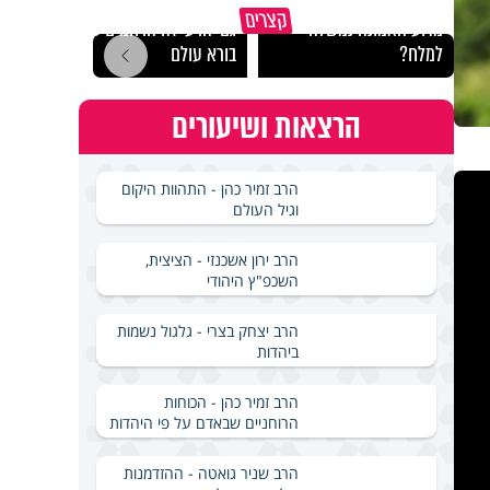
קצרים
מדוע האמונה נמשלה
גם ׳הרע׳ זה הרחמים של
האם מ
למלח?
בורא עולם
בשבת
הרצאות ושיעורים
הרב זמיר כהן - התהוות היקום
וגיל העולם
הרב ירון אשכנזי - הציצית,
השכפ"ץ היהודי
הרב יצחק בצרי - גלגול נשמות
ביהדות
הרב זמיר כהן - הכוחות
הרוחניים שבאדם על פי היהדות
הרב שניר גואטה - ההזדמנות