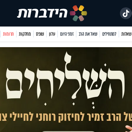
למתחילים
שאל את הרב
זמני היום
עלון
שופס
מחלקות
תרומות