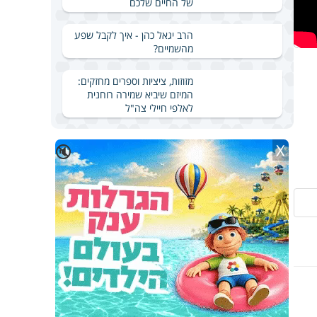
של החיים שלכם
הרב יגאל כהן - איך לקבל שפע
מהשמיים?
מזוזות, ציציות וספרים מחזקים:
המיזם שיביא שמירה רוחנית
לאלפי חיילי צה"ל
X
🔇