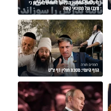
היעלמות המנהיג העליון: דיווחים באיראן כי
מצבו של חמינאי קשה
לומדים תורה
הדף היומי: מסכת חולין דף צ"ט