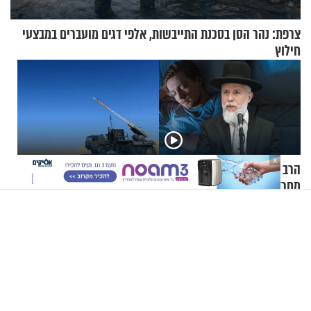
צרפת: נהר הסן בסכנת התייבשות, אלפי דגים מועברים במבצעי
חילוץ
X
הרב זמיר כהן: איך להינצל
ניסוי מוצלח: חברת רפאל
מחרדות בלילה?
הודיעה כי מערכת SPYDER
הצליחה ליירט כטב"ם