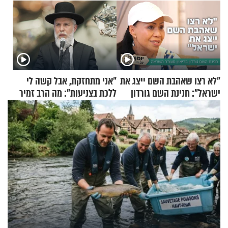
"לא רצו שאהבת השם ייצג את
"אני מתחזקת, אבל קשה לי
ישראל": חנינת השם גורדון
ללכת בצניעות": מה הרב זמיר
בריאיון מעורר השראה
כהן המליץ לה לעשות?