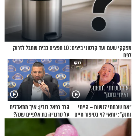
מפקקי שעם ועד קרטוני ביצים: 10 חפצים בבית שחבל לזרוק
לפח
"אם שכחתי לנשום – הייתי
הרב רפאל רובין: איך מתאבלים
נחנק": יוחאי לוי בסיפור חיים
על טרגדיה בת אלפיים שנה?
מעורר השראה