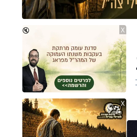
X
🔇
X