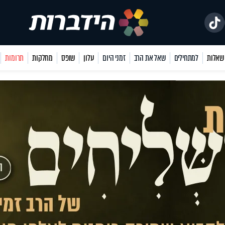
למתחילים
שאל את הרב
זמני היום
עלון
שופס
מחלקות
תרומות