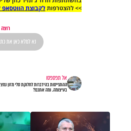
בהשתתפות הרה"ג זמיר כהן שליט
>> להצטרפות
לקבוצת הווטסאפ ל
רוצה 
אל תפספסו
ההתגייסות בהידברות לחלוקת סלי מזון נמצ
בעיצומה. ומה אתכם?