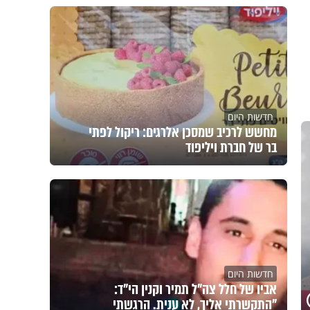
חדשות היום
מחשש לרכיב שמסכן אלרגים: ריקול לפתי
בר של חברת ויליפוד
חדשות היום
אביו של חלל צה"ל תמיר וקנין הי"ד:
"התקשרתי אליך, לא ענית. הרגשתי