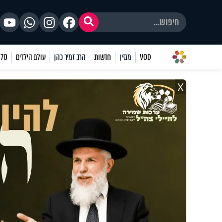
VOD
מגזין
חדשות
הרב זמיר כהן
עולם הילדים
70 שאלות
X