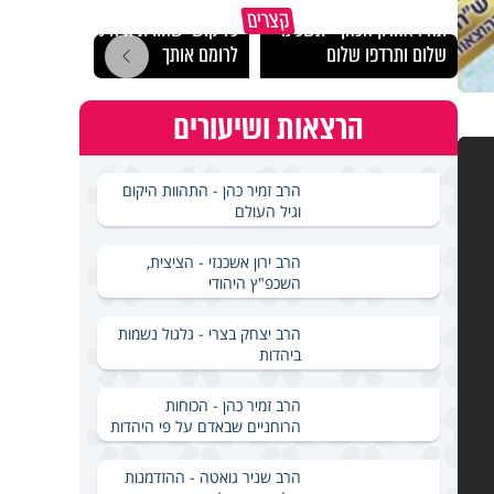
מכילי
קצרים
תהיו אהרון הכהן - תשכינו
כל קושי שחווית היה ניסיון
במבחן
שלום ותרדפו שלום
לרומם אותך
ואלתר
הרצאות ושיעורים
הרב זמיר כהן - התהוות היקום
וגיל העולם
הרב ירון אשכנזי - הציצית,
השכפ"ץ היהודי
הרב יצחק בצרי - גלגול נשמות
ביהדות
הרב זמיר כהן - הכוחות
הרוחניים שבאדם על פי היהדות
הרב שניר גואטה - ההזדמנות