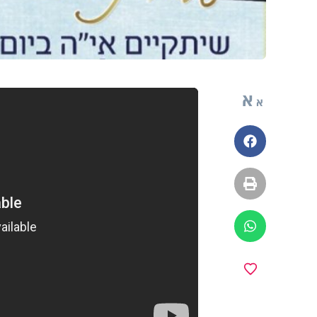
א
א
פייסבוק
הדפסה
ווטסאפ
מועדפים