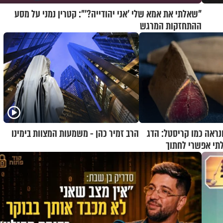
"שאלתי את אמא שלי 'אני יהודייה?'": קטרין נמני על מסע
ההתחזקות המרגש
נראה כמו קריסטל: הדג
הרב זמיר כהן - משמעות המצוות בימינו
תי אפשרי לחתוך