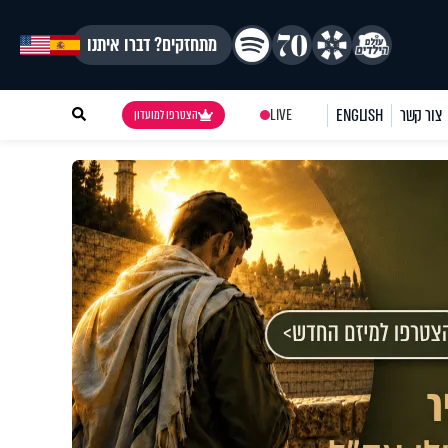
מתחזקים? דברו איתנו
צור קשר
ENGLISH
LIVE
הצטרפו למועדון