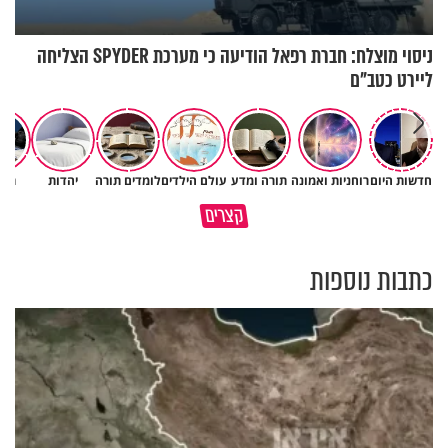
ניסוי מוצלח: חברת רפאל הודיעה כי מערכת SPYDER הצליחה
ליירט כטב"ם
חדשות היום
רוחניות ואמונה
תורה ומדע
עולם הילדים
לומדים תורה
יהדות
תרב
גם השולחן שבת שאתם מסדרים
המעשים הנסתרים שלנו מחזיקים
קצרים
הוא חלק מהשפע שתקבלו
עולמות שלמים
כתבות נוספות