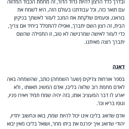
ובדרך כלל הרצון להיות גדול הדור, זה מחמת הכבוד המלווה
עם תואר כזה, וכל עבודתנו בעולם הזה, היא לשמח את
בוראנו, ופעמים שלקחת את המגב לעזור לאשתך בניקיון
הבית, זה רצון השם יתברך, ואפילו להתפלל ביחיד אם צריך,
כדי לעזור לאישה שמרגישה לא טוב, זו התפילה שהשם
יתברך רוצה מאיתנו.
דאגה
בספר אורחות צדיקים (שער השמחה) כותב, שהשמחה באה
לאדם מחמת רוב שלווה בליבו, ואדם המשיג תאוותו , ולא
יארע לו דבר המעציב אותו, בזה יהיה שמח תמיד ויאירו פניו,
וגופו בריא וכו'.
אדם שדואג בליבו אינו יכול להיות שמח, בואו ונחשוב יחדיו,
יהודי שדואג איך יפרנס את ביתו מחר, ושואל בליבו מאין יבוא