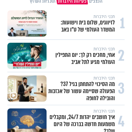
הנצפים
פעילות הידברות
תוכניות הערוץ
1
תכני הידברות
לזיווגים, שלום בית וישועות:
המשדר העולמי של ט"ו באב
2
תכני הידברות
אחי, מחכים רק לך: יום התפילין
העולמי מגיע לתל אביב
תכני הידברות
3
מה הסיכוי להתחתן בגיל 37?
הפעולה שסיימה עשור של אכזבות
והובילה לחופה
תכני הידברות
4
איך חושבים יהדות 24/7, ומקבלים
משמעות חדשה בברכה של היום
שלך?