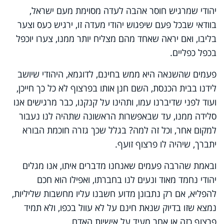
יהודי שמרגיש חוסר אהבה לעדה מסוימת מעם ישראל,
בוודאי שבכל פעם שיפגוש יהודי מעדה זו, ירגיש כעס וצער
בליבו, ואם יראה שאחד מהם מצליח יותר ממנו, צערו יוכפל
בכפל כפליים.
פעמים שהשנאה היא ממש בחינם, לדוגמא, היהודי שיושב
לידנו בבית הכנסת, השם חנן אותו בפרצוף לא כל כך חייכן,
ועוד לפני שדיברנו עמו, ותהינו על קנקנו, כבר מרגישים אנו
סלידה ממנו, עד שבאפשרות הראשונה שתהיה לנו נעבור
למקום אחר, וכל זה למה? בגלל שכך גזרה חוכמת הבורא
יתברך, שיהיה לו פרצוף זועף.
ובאמת שהרבה פעמים שאנחנו מדברים איתו, אנו מגלים
יהודי נחמד מאוד ונעים לנו בחברתו, ואפילו הוא חכם
להפליא, אם רק נתבונן מדוע חשבנו עליו מחשבות שליליות,
נמצא שזו בדיוק שנאת חינם על לא עוול בכפו, ולא תמיד
פרצוף כזה או אחר מעיד על אישיות האדם.