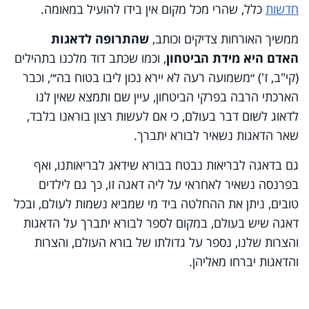
חדשות
כלל, שהרי מכל מקום אין בידו להועיל במאומה.
ממשיך האורחות צדיקים וכותב,
שהתרופה לדאגות
האדם היא מידת הביטחון
, וכמו שכתב דוד מלכנו בתהילים
(קי"ב, ז') ״משמועה רעה לא יירא נכון ליבו בטוח בה׳״, וכבר
הארכתי הרבה בפרקי הביטחון, עיין שם ותמצא שאין לנו
לדאוג לשום דבר בעולם, כי אם לעשות רצון בוראנו בלבד,
שאר הדאגות נשאיר לבורא יתברך.
גם בדאגה לבריאות נבטח בבורא שידאג לבריאותנו, ואף
בפרנסה נשאיר לאחראי על ליה דאגה זו, כך גם לילדים
טובים, ניתן את ההחלטה ביד מי שמביא נשמות לעולם, ובכל
דאגה שיש בעולם, במקום לספר לבורא יתברך על הדאגות
והצרות שלנו, נספר על גדולתו של בורא העולם, והצרות
והדאגות יברחו מאליהן.