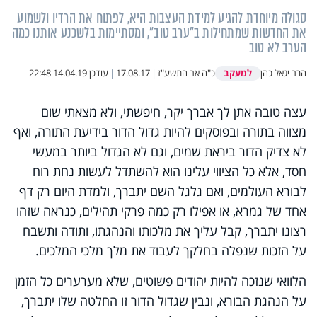
סגולה מיוחדת להגיע למידת העצבות היא, לפתוח את הרדיו ולשמוע
את החדשות שמתחילות ב"ערב טוב", ומסתיימות בלשכנע אותנו כמה
הערב לא טוב
למעקב
הרב יגאל כהן
כ"ה אב התשע"ז
|
17.08.17
|
עודכן
14.04.19 22:48
עצה טובה אתן לך אברך יקר, חיפשתי, ולא מצאתי שום
מצווה בתורה ובפוסקים להיות גדול הדור בידיעת התורה, ואף
לא צדיק הדור ביראת שמים, וגם לא הגדול ביותר במעשי
חסד, אלא כל הציווי עלינו הוא להשתדל לעשות נחת רוח
לבורא העולמים, ואם גלגל השם יתברך, ולמדת היום רק דף
אחד של גמרא, או אפילו רק כמה פרקי תהילים, כנראה שזהו
רצונו יתברך, קבל עליך את מלכותו והנהגתו, ותודה ותשבח
על הזכות שנפלה בחלקך לעבוד את מלך מלכי המלכים.
הלוואי שנזכה להיות יהודים פשוטים, שלא מערערים כל הזמן
על הנהגת הבורא, ונבין שגדול הדור זו החלטה שלו יתברך,