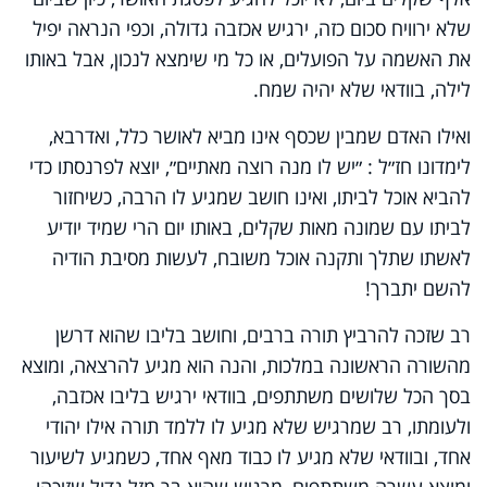
שלא ירוויח סכום כזה, ירגיש אכזבה גדולה, וכפי הנראה יפיל
את האשמה על הפועלים, או כל מי שימצא לנכון, אבל באותו
לילה, בוודאי שלא יהיה שמח.
ואילו האדם שמבין שכסף אינו מביא לאושר כלל, ואדרבא,
לימדונו חז״ל : ״יש לו מנה רוצה מאתיים״, יוצא לפרנסתו כדי
להביא אוכל לביתו, ואינו חושב שמגיע לו הרבה, כשיחזור
לביתו עם שמונה מאות שקלים, באותו יום הרי שמיד יודיע
לאשתו שתלך ותקנה אוכל משובח, לעשות מסיבת הודיה
להשם יתברך!
רב שזכה להרביץ תורה ברבים, וחושב בליבו שהוא דרשן
מהשורה הראשונה במלכות, והנה הוא מגיע להרצאה, ומוצא
בסך הכל שלושים משתתפים, בוודאי ירגיש בליבו אכזבה,
ולעומתו, רב שמרגיש שלא מגיע לו ללמד תורה אילו יהודי
אחד, ובוודאי שלא מגיע לו כבוד מאף אחד, כשמגיע לשיעור
ומוצא עשרה משתתפים, מרגיש שהוא בר מזל גדול שזיכהו