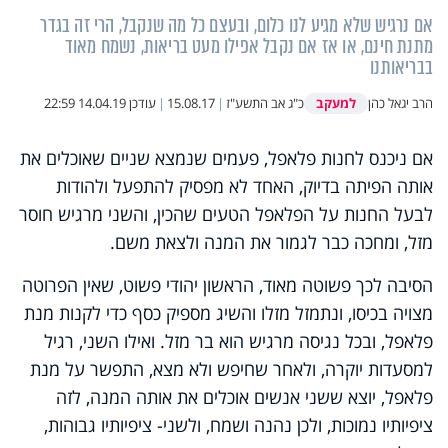
אם נרגיש שלא מגיע לנו כלום, ובעצם כל מה שנקבל, הרי זה בגדר
מתנת חינם, או אז אם נקבל אפילו מעט בריאות, נשמח מאוד
בבריאותנו
למעקב
הרב יגאל כהן
כ"ג אב התשע"ז
|
15.08.17
|
עודכן
14.04.19 22:59
אם ניכנס לחנות פלאפל, פעמים שנמצא שניים שאוכלים את
אותה הפיתה בדיוק, האחד לא מפסיק להתפעל ולהודות
לבעל החנות על הפלאפל הטעים שהכין, והשני מרגיש חוסר
מזל, ומחכה כבר לגמור את המנה ולצאת משם.
הסיבה לכך פשוטה מאוד, הראשון יהודי פשוט, שאין הפרוטה
מצויה בכיסו, ונתמזל מזלו והשיג מספיק כסף כדי לקנות מנת
פלאפל, ובכל נגיסה מרגיש הוא בר מזל. ואילו השני, רגיל
למסעדות יוקרה, ולאחר שחיפש ולא מצא, התפשר על מנת
פלאפל, יוצא ששני אנשים אוכלים את אותה המנה, לזה
ציפיותיו נמוכות, ולכן נהנה ושמח, ולשני- ציפיותיו גבוהות,