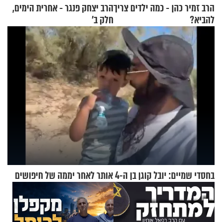
הרב זמיר כהן - כמה ילדים צריך
הרב יצחק פנגר - אחרית הימים,
להביא?
חלק ב’
בחסדי שמיים: יובל קוגן בן ה-4 אותר לאחר יממה של חיפושים