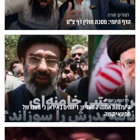
לומדים תורה
הדף היומי: מסכת חולין דף צ"ט
חדשות היום
היעלמות המנהיג העליון: דיווחים באיראן כי מצבו של
חמינאי קשה