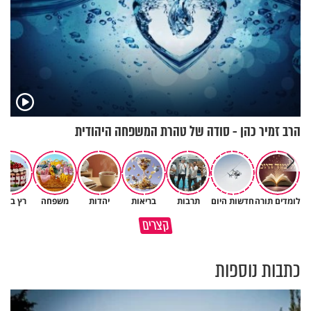
הרב זמיר כהן - סודה של טהרת המשפחה היהודית
לומדים תורה
חדשות היום
תרבות
בריאות
יהדות
משפחה
רץ ברש
גם ׳הרע׳ זה הרחמים של בורא
קצרים
מדוע האמונה נמשלה למלח?
עולם
כתבות נוספות