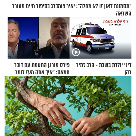
"תסמונת דאון זו לא מחלה": יאיר פומברג בסיפור חיים מעורר
השראה
דיני יולדת בשבת - הרב זמיר
פירס מורגן התעמת עם דובר
כהן
חמאס: "איך אתה מעז לומר
שלא ביצעתם פשעי מלחמה?!"