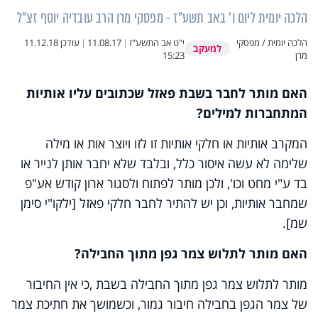
הלכה יומית ליום ו' באב תשע"ז - מפסקי מרן הרב עובדיה יוסף זצ"ל
הלכה יומית / מפסקי
י"ט אב התשע"ז
|
11.08.17
|
עודכן
11.12.18
למעקב
מרן
15:23
האם מותר לחבר בשבת פאזל שכתובים עליו אותיות
המתחברות למילים?
המקרב אותיות או חלקי אותיות זו לזו ויוצר אות או מילה
שלימה לא עשה איסור כלל, ובלבד שלא יחבר אותן לנייר או
בד ע"י מחט וכו', ולכן מותר לפתוח ולסגור ארון קודש אע"פ
שמחבר אותיות, וכן יש להתיר לחבר חלקי פאזל [ילקו"י סימן
שמ].
האם מותר לתלוש צמר גפן מתוך החבילה?
מותר לתלוש צמר גפן מתוך החבילה בשבת ,כי אין החיבור
של צמר הגפן בחבילה חיבור גמור, וכשמושך את חתיכת צמר