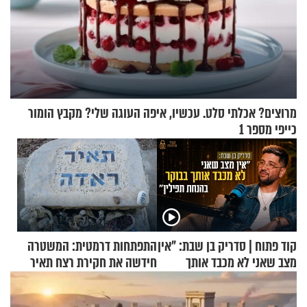
מרוצים? אכלתי סלט. עכשיו, איפה העוגה שלי? מקבץ הומור
כייפי מספר 1
קוד פתוח | סדריק בן שבת: "אין
התפתחות דרמטית: המשטרה
מצב שאני לא מכבד אותך
חידשה את חקירת רצח תאיר
בבוקר בהנחת תפילין"
ראדה