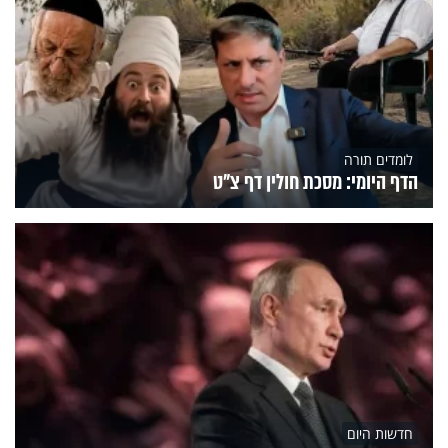
לומדים תורה
הדף היומי: מסכת חולין דף צ"ט
חדשות היום