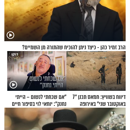
הרב זמיר כהן - כיצד ניתן להוכיח שהתורה מן השמיים?
דיווח בשוויץ: חמאס תכנן "7
"אם שכחתי לנשום – הייתי
באוקטובר שני" באירופה
נחנק": יוחאי לוי בסיפור חיים
מעורר השראה