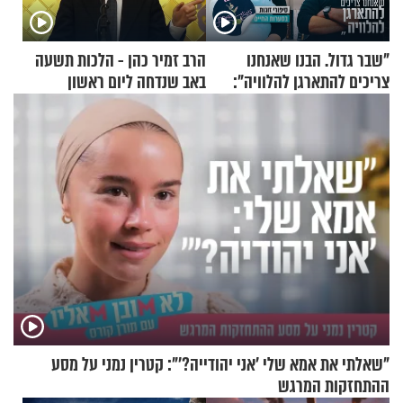
"שבר גדול. הבנו שאנחנו
הרב זמיר כהן - הלכות תשעה
צריכים להתארגן להלוויה":
באב שנדחה ליום ראשון
זוגיות במבחן, הפעם עם מרים
וגד דנינו
"שאלתי את אמא שלי 'אני יהודייה?'": קטרין נמני על מסע
ההתחזקות המרגש