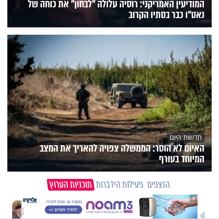
המודיעין האמריקני: רוסיה עלולה "לבחון" את כוחה של
נאט"ו כבר בסתיו הקרוב
חדשות היום
האיום לא הוסר: הממשלה צפויה להאריך את המצב
המיוחד בעורף
הנצפים
פעילות הידברות
תוכניות הערוץ
X
וידיאו מגזין