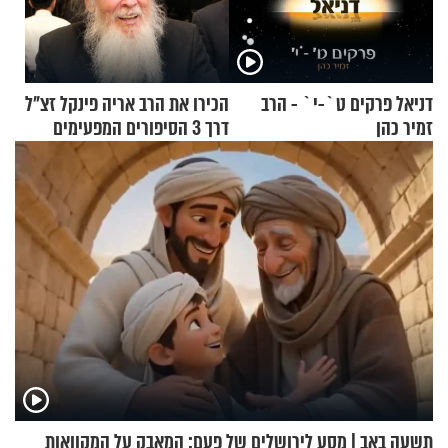
דניאל פרקים ט`-י` - הרב
הכירו את הרב אריה פינקל זצ"ל
זמיר כהן
דרך 3 הסיפורים המפעימים
האלה
תשעה באב | מסע לירושלים של פעם: המאבק על המקוואות