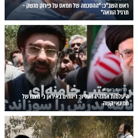
ראש השב"כ: "ההסכמה של חמאס על פירוק מנשק -
תרגיל הונאה"
חדשות היום
היעלמות המנהיג העליון: דיווחים באיראן כי מצבו של
חמינאי קשה