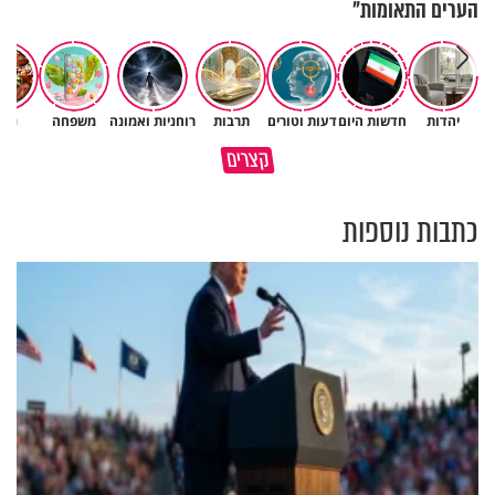
הערים התאומות״
יהדות
חדשות היום
דעות וטורים
תרבות
רוחניות ואמונה
משפחה
נשי
פותחים פתח קטן - ומקבלים עול
קצרים
תשתמש באהבה של השם לטובתך
עצום
כתבות נוספות