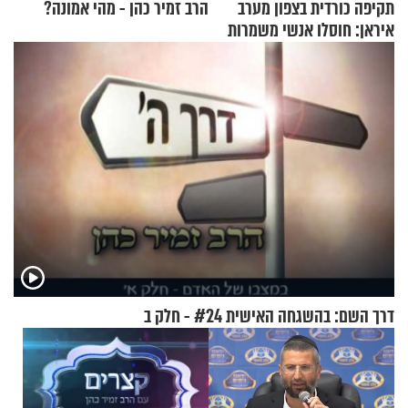
תקיפה כורדית בצפון מערב
הרב זמיר כהן - מהי אמונה?
איראן: חוסלו אנשי משמרות
המהפכה
דרך השם: בהשגחה האישית #24 - חלק ב