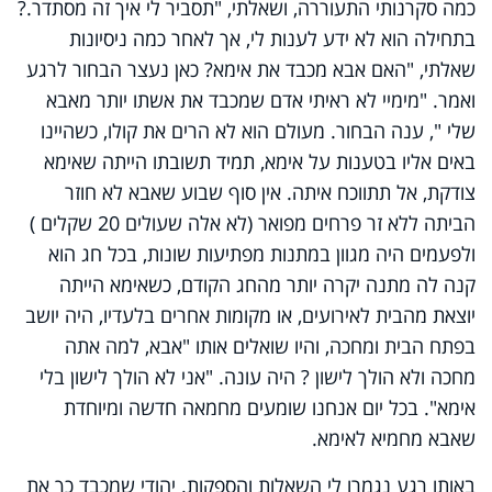
כמה סקרנותי התעוררה, ושאלתי, "תסביר לי איך זה מסתדר.?
בתחילה הוא לא ידע לענות לי, אך לאחר כמה ניסיונות
שאלתי, "האם אבא מכבד את אימא? כאן נעצר הבחור לרגע
ואמר. "מימיי לא ראיתי אדם שמכבד את אשתו יותר מאבא
שלי ", ענה הבחור. מעולם הוא לא הרים את קולו, כשהיינו
באים אליו בטענות על אימא, תמיד תשובתו הייתה שאימא
צודקת, אל תתווכח איתה. אין סוף שבוע שאבא לא חוזר
הביתה ללא זר פרחים מפואר (לא אלה שעולים 20 שקלים )
ולפעמים היה מגוון במתנות מפתיעות שונות, בכל חג הוא
קנה לה מתנה יקרה יותר מהחג הקודם, כשאימא הייתה
יוצאת מהבית לאירועים, או מקומות אחרים בלעדיו, היה יושב
בפתח הבית ומחכה, והיו שואלים אותו "אבא, למה אתה
מחכה ולא הולך לישון ? היה עונה. "אני לא הולך לישון בלי
אימא". בכל יום אנחנו שומעים מחמאה חדשה ומיוחדת
שאבא מחמיא לאימא.
באותו רגע נגמרו לי השאלות והספקות. יהודי שמכבד כך את