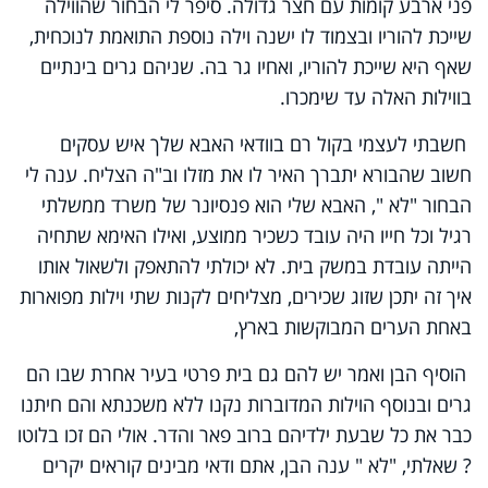
פני ארבע קומות עם חצר גדולה. סיפר לי הבחור שהווילה
שייכת להוריו ובצמוד לו ישנה וילה נוספת התואמת לנוכחית,
שאף היא שייכת להוריו, ואחיו גר בה. שניהם גרים בינתיים
בווילות האלה עד שימכרו.
חשבתי לעצמי בקול רם בוודאי האבא שלך איש עסקים
חשוב שהבורא יתברך האיר לו את מזלו וב"ה הצליח. ענה לי
הבחור "לא ", האבא שלי הוא פנסיונר של משרד ממשלתי
רגיל וכל חייו היה עובד כשכיר ממוצע, ואילו האימא שתחיה
הייתה עובדת במשק בית. לא יכולתי להתאפק ולשאול אותו
איך זה יתכן שזוג שכירים, מצליחים לקנות שתי וילות מפוארות
באחת הערים המבוקשות בארץ,
הוסיף הבן ואמר יש להם גם בית פרטי בעיר אחרת שבו הם
גרים ובנוסף הוילות המדוברות נקנו ללא משכנתא והם חיתנו
כבר את כל שבעת ילדיהם ברוב פאר והדר. אולי הם זכו בלוטו
? שאלתי, "לא " ענה הבן, אתם ודאי מבינים קוראים יקרים