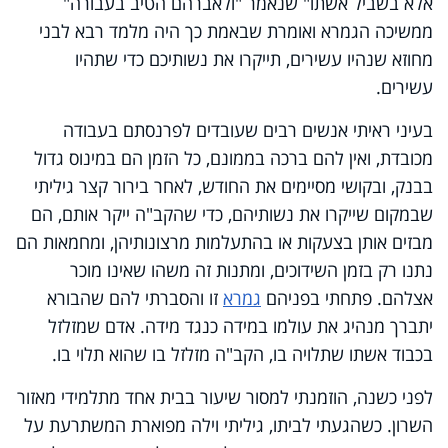
אלא בשביל אשתו" שנאמר "ולאברהם הטיב בעבורה"
ממשיכה הגמרא ואומרת שבאמת כך היה מלמד רבא לבני
מחוזא שנהיו עשירים, תייקרו את נשותיכם כדי שתהיו
עשירים.
בעיני ראיתי אנשים רבים שעובדים לפרנסתם בעבודה
מכובדת, ואין להם ברכה בממונם, כל הזמן הם במינוס גדול
בבנק, ובקושי מסיימים את החודש, לאחר בירור קצר גיליתי
שבמקום שייקרו את נשותיהם, כדי שהקב"ה ייקר אותם, הם
מבזים אותן בצעקות או בהתעלמות מרצונותיהן, ומחמאות הם
נתנו רק בזמן השידוכים, ומתנות זה משהו שאינו מוכר
אצלהם. פתחתי בפניהם
גמרא
זו והסברתי להם שהבורא
יתברך מנהיג את עולמו במידה כנגד מידה. אדם שמזלזל
בכבוד אשתו שתלויה בו, הקב"ה מזלזל בו שהוא תלוי בו.
לפני כשנה, הוזמנתי למסור שיעור בבית אחד מתלמידי מאזור
השרון. כשהגעתי לביתו, גיליתי וילה מפוארת המשתרעת על