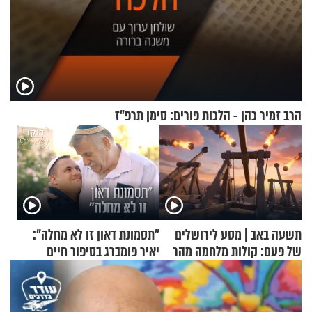
הרב זמיר כהן - הלכות פורים: סימן תרפ"ז
תשעה באב | מסע לירושלים
"תסמונת דאון זו לא מחלה":
של פעם: קולות מלחמה מהר
יאיר פומברג בסיפור חיים
הזיתים
מעורר השראה