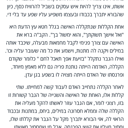
אשתו, אינו צריך להיות איש עסקים בשביל להרוויח כסף, כיון
שהבורא יתברך בכבודו ובעצמו משפיע עליו שפע עד בלי די.
אחת הקללות שנתקללה האישה בגלל חטא עץ הדעת היא
"ואל אישך תשוקתך", והוא ימשול בך". הקב"ה ברא את
האישה עם צורך פנימי לקבל מחמאות מבעלה, שיכבד אותה
במילים ויקנה לה מתנות, וישמע את כל מה שעובר עליה וכו'.
ואילו הגבר נתקלל "בזיעת אפך תאכל לחם " כלומר שקודם
הקללה, האדמה הייתה נותנת פריה גם ללא מאמץ מיוחד,
ופרנסתו של האדם הייתה מצויה לו בשפע בגן עדן.
לאחר הקללה נתחייב האדם לעבוד קשה למחייתו. שתי
קללות אלו, האחת של האישה והשנייה של הגבר קשורות זו
בזו, רצוני לומר, אם הגבר עוזר לאשתו להקל מעליה את
הקללה שלה וממלא חסרונה במילים, ביחס, במתנות ובכבוד
הראוי לה, אזי הבורא יתברך מקל על הגבר את קללתו שלו,
ומסיר מעליו את קושי הפרנסה. אבל מי שמחסיר מאשתו