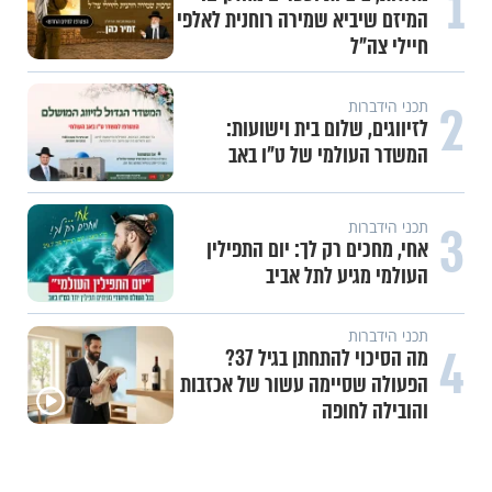
1
"הגמגום לא מגדיר אותי": ישראל
שטרן על המגבלה שלא עוצרת אותו
2
תכני ערוץ הידברות
חלום אדיר: מקבץ סגולות
3
עשייה והעצמה נשית
משיבת נפש: הגבול הדק שבין חוסר
טקט לפגיעה בזולת
4
תכני ערוץ הידברות
חלום אדיר: חלמתי על בית המקדש