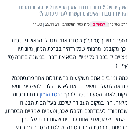
השקעה של 5 דקות בברכת המזון מסייעת לפרנסה. ומדוע גם
הזהירות בכבוד האישה מתקשרת לענייני פרנסה?
למעקב
הרב יגאל כהן
כ"ה כסלו התשפ"ב
|
29.11.21
|
11:30
בספר החינוך (ס' תל') שכתבו אחד מגדולי הראשונים, כתב
"כך מקובלני מרבותי שכל הזהיר בברכת המזון, מזונותיו
מצויים לו בכבוד כל ימיו" והביא את דבריו במשנה ברורה (ס'
קפה').
כמה זמן ביום אתם משקיעים בהשתדלות אחר פרנסתכם?
כנראה למעלה משעה. האם לא שווה לכם להשקיע חמש
דקות, לאחר הסעודה, כדי לברך
ברכת המזון
בנחת ובכוונה
מלאה. הרי במקום העבודה שלכם, בעל הבית הבטיח
שבתמורה לעבודתכם תקבלו שכר, ופעמים שמקיים הבטחתו,
ופעמים שלא, ועדין אתם עובדים שעות רבות על סמך
הבטחתו. בברכת המזון בכוונה יש לכם הבטחה מהבורא