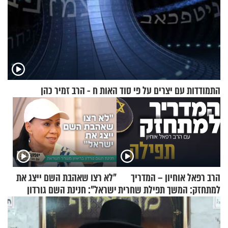
התמודדות עם יצרים על פי סוד האות ח - הרב זמיר כהן
הרב רפאל אוחיון – המדריך
"לא רצו שאהבת השם ייצג את
למתחזק: המשך תפילת שחרית
ישראל": חנינת השם גורדון
מאשרי ועד עלינו
בריאיון מעורר השראה