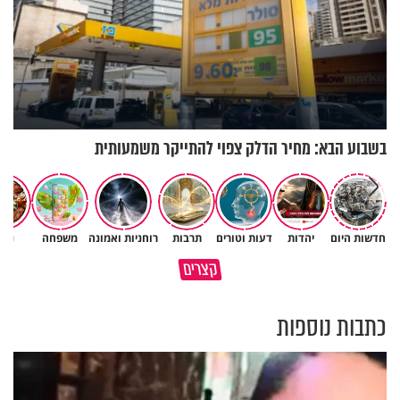
בשבוע הבא: מחיר הדלק צפוי להתייקר משמעותית
חדשות היום
יהדות
דעות וטורים
תרבות
רוחניות ואמונה
משפחה
נשי
גם השולחן שבת שאתם מסדרים
קצרים
כל מה שנשבר יכול להיבנות מחדש
הוא חלק מהשפע שתקבלו
כתבות נוספות