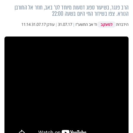
הרב פנגר, בשיעור ספוג דמעות מיוחד לט' באב, חוזר אל החורבן
הנורא. צפו בשידור החי היום בשעה 22:00
למעקב
הידברות
ח' אב התשע"ז
|
31.07.17
|
עודכן
31.07.17 11:14