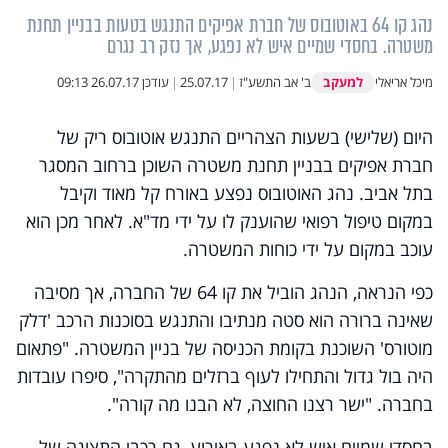
נהג קו 64 באוטובוס של חברת אפיקים התנגש בטעות בבניין תחנת
משטרה. בחסדי שמיים איש לא נפגע, אך נזק רב נגרם
למעקב
מיכל אריאלי
ב' אב התשע"ז
|
25.07.17
|
עודכן
26.07.17 09:13
היום (שלישי) בשעות הצהריים התנגש אוטובוס ריק של
חברת אפיקים בבניין תחנת משטרה השוכן ברחוב המסגר
בתל אביב. נהג האוטובוס נפצע באורח קל מאוד וקיבל
במקום טיפול רפואי שהוענק לו על ידי מד"א. לאחר מכן הוא
עוכב במקום על ידי כוחות המשטרה.
כפי הנראה, הנהג הוביל את קו 64 של החברה, אך מסיבה
שאינה ברורה הוא סטה מנתיבו והתנגש בסוכנות הרכב 'דלק
מוטורס' השוכנת בקומת הכניסה של בניין המשטרה. "פתאום
היה בול גדול והתחילו לעוף ברזלים מהתקרה", סיפרו עובדות
בחברה. "ישר רצנו החוצה, לא הבנו מה קורה".
בחסדי שמיים איש לא נפגע באירוע, גם רכבי התצוגה של