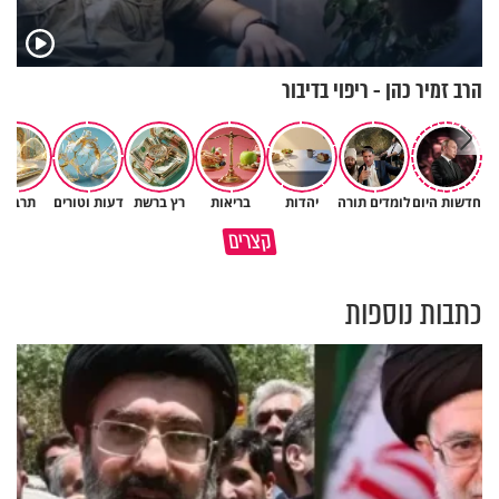
הרב זמיר כהן - ריפוי בדיבור
חדשות היום
לומדים תורה
יהדות
בריאות
רץ ברשת
דעות וטורים
תרבות
גם ׳הרע׳ זה הרחמים של בורא
קצרים
מדוע האמונה נמשלה למלח?
עולם
כתבות נוספות