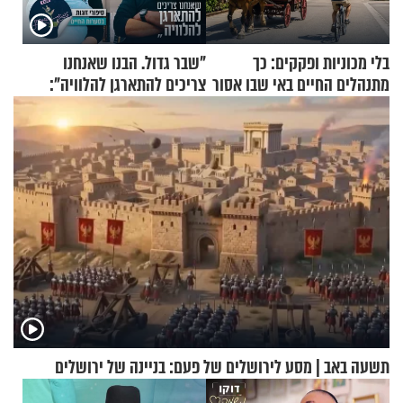
בלי מכוניות ופקקים: כך
"שבר גדול. הבנו שאנחנו
מתנהלים החיים באי שבו אסור
צריכים להתארגן להלוויה":
לנהוג כבר יותר מ-120 שנה
זוגיות במבחן, הפעם עם מרים
וגד דנינו
תשעה באב | מסע לירושלים של פעם: בניינה של ירושלים