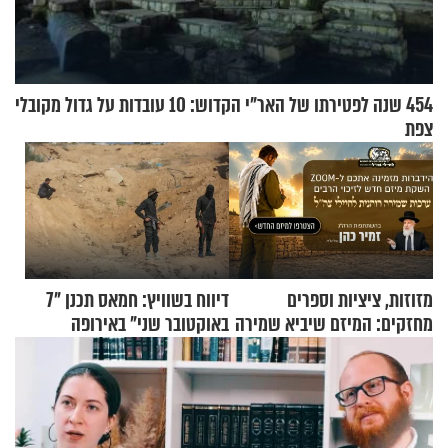
454 שנה לפטירתו של האר"י הקדוש: 10 עובדות על גדול מקובלי
צפת
מזוזות, ציציות וספרים
דיווח בשוויץ: חמאס תכנן "7
מחזקים: המיזם שיביא שמירה
באוקטובר שני" באירופה
רוחנית לאלפי חיילי צה"ל