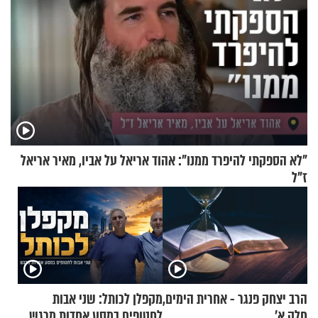
"לא הספקתי להיפרד ממנו": אהוד אריאל על אביו, מאיר אריאל
ז"ל
הרב יצחק פנגר - אחרית הימים,
מקפלן לכותל: שני אבות
חלק א’
לחטופים במסע אחדות מרגש