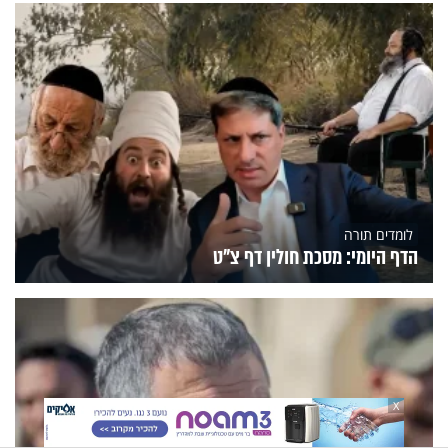
לומדים תורה
הדף היומי: מסכת חולין דף צ"ט
X