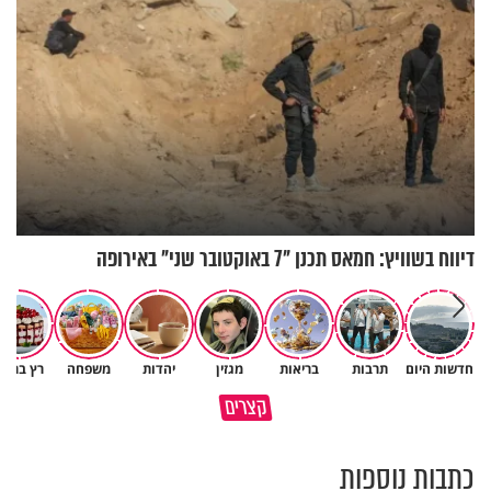
דיווח בשוויץ: חמאס תכנן "7 באוקטובר שני" באירופה
חדשות היום
תרבות
בריאות
מגזין
יהדות
משפחה
רץ ברשת
גם ׳הרע׳ זה הרחמים של בורא
קצרים
מדוע האמונה נמשלה למלח?
עולם
כתבות נוספות