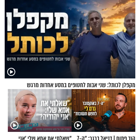
מקפלן לכותל: שני אבות לחטופים במסע אחדות מרגש
קוד פתוח | דניאל ברגר: "ה-7
"שאלתי את אמא שלי 'אני