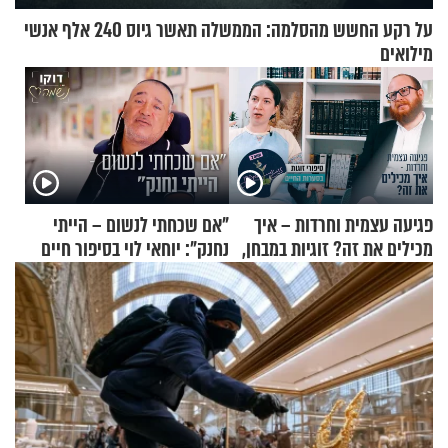
על רקע החשש מהסלמה: הממשלה תאשר גיוס 240 אלף אנשי
מילואים
פגיעה עצמית וחרדות – איך
"אם שכחתי לנשום – הייתי
מכילים את זה? זוגיות במבחן,
נחנק": יוחאי לוי בסיפור חיים
הפעם עם יהודית ואלתר כהן
מעורר השראה