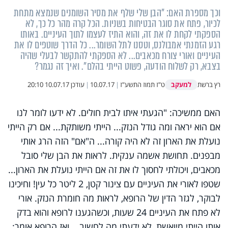
וכך מספרת האם: "הבן שלי שלף את מסיר השומנים שנמצא מתחת
לכיור, פתח את סוגר הבטיחות בשניות. הכל קרה מהר כל כך, לא
הספקתי לקחת לו את זה, והוא התיז לעצמו לתוך העיניים. באותו
רגע הזמנתי אמבולנס, וטסנו לתל השומר... כל הדרך שוטפים לו את
העיניים ואורי צורח מכאבים... לא הספקתי להתקשר לבעלי שהיה
בצבא, רק לשלוח הודעה, פשוט הייתי בהלם". ואיך זה נגמר?
למעקב
רץ ברשת
ט"ז תמוז התשע"ז
|
10.07.17
|
עודכן
10.07.17 20:10
האם ממשיכה: "הגעתי איתו לבית חולים. לא ידעו לומר לנו
אם הוא יראה ומה גודל הנזק... הייתי משותקת... אם רק הייתי
נועלת את הארון זה לא היה קורה... ה"אם" הזה הרג אותי
מבפנים. תחושת אשמה ענקית. לראות את הבן שלי סובל
מכאבים, ויכולתי לחסוך לו את זה אם הייתי נועלת את הארון...
שטפו לאורי את העיניים עם צינור קטן, 2 ליטר כל עין! וחיכינו
לבוקר, לגזר הדין של הרופא, לראות מה חומרת הנזק. אורי
לא פתח את העיניים 24 שעות, וכשהגענו לרופא והוא בדק
אותו הייתי מיואשת, לא ידעתי מה לחשוב... ואז הרופא אומר: