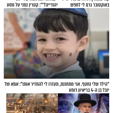
באוקטובר גרם לי לחפש
יהודייה?'": קטרין נמני על מסע
תשובות"
ההתחזקות המרגש
"הילד שלי נחטף. אני מתחננת, תעזרו לי להחזיר אותו": אמא של
יובל בן ה-4 בריאיון דומע