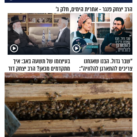
הרב יצחק פנגר - אחרית הימים, חלק ג’
"שבר גדול. הבנו שאנחנו
בעיצומו של תשעה באב: איך
צריכים להתארגן להלוויה":
מתקדמים מכאן? הרב יצחק דוד
זוגיות במבחן, הפעם עם מרים
גרוסמן בשיחה מיוחדת
וגד דנינו