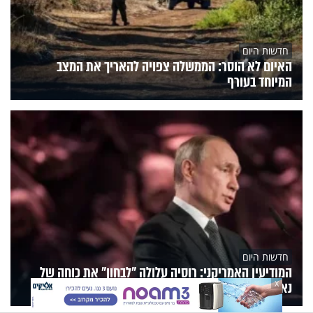
חדשות היום
האיום לא הוסר: הממשלה צפויה להאריך את המצב
המיוחד בעורף
חדשות היום
המודיעין האמריקני: רוסיה עלולה "לבחון" את כוחה של
נאט"ו כבר בסתיו הקרוב
X