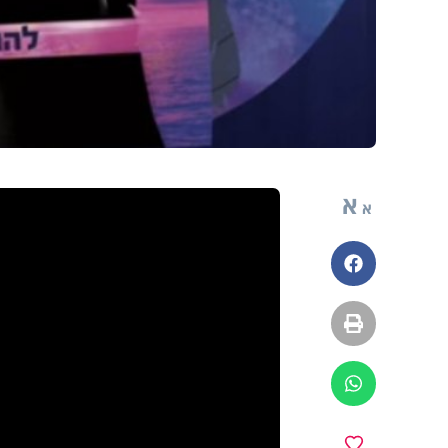
א
א
פייסבוק
הדפסה
ווטסאפ
מועדפים