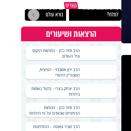
קצרים
מדוע האמונה נמשלה
גם ׳הרע׳ זה הרחמים של
האם מ
למלח?
בורא עולם
בשבת
הרצאות ושיעורים
הרב זמיר כהן - התהוות היקום
וגיל העולם
הרב ירון אשכנזי - הציצית,
השכפ"ץ היהודי
הרב יצחק בצרי - גלגול נשמות
ביהדות
הרב זמיר כהן - הכוחות
הרוחניים שבאדם על פי היהדות
הרב שניר גואטה - ההזדמנות