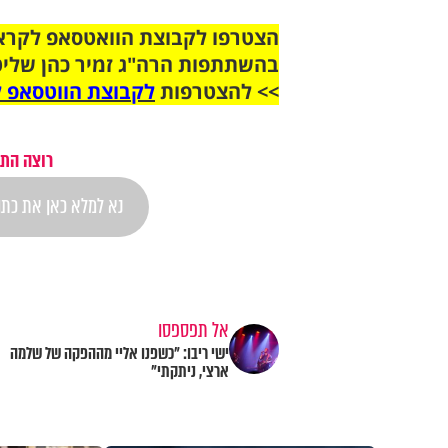
בהשתתפות הרה"ג זמיר כהן שליט
>> להצטרפות
לקבוצת הווטסאפ ל
רוצה התר
אל תפספסו
ישי ריבו: "כשפנו אליי מההפקה של שלמה
ארצי, ניתקתי"