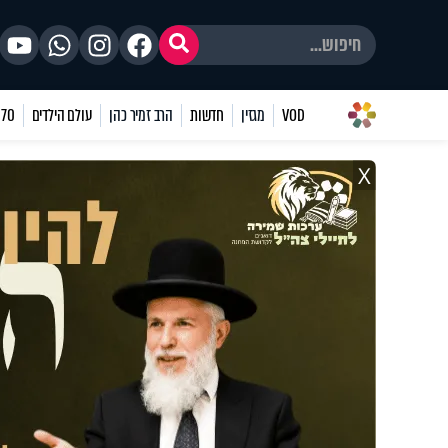
VOD
מגזין
חדשות
הרב זמיר כהן
עולם הילדים
70 שאלות
X