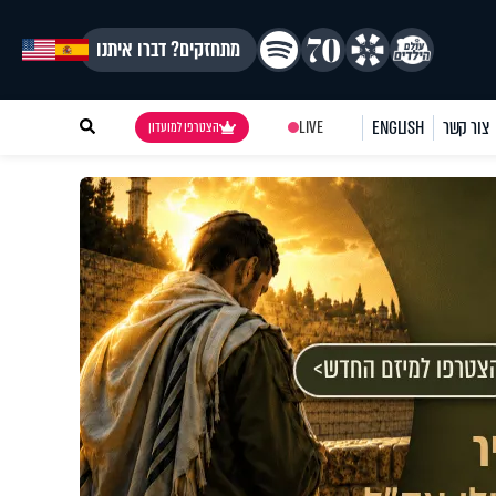
מתחזקים? דברו איתנו
צור קשר
ENGLISH
LIVE
הצטרפו למועדון