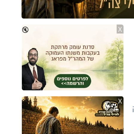
X
🔇
X