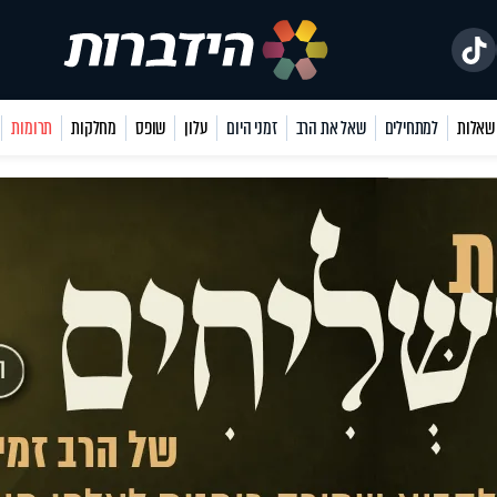
למתחילים
שאל את הרב
זמני היום
עלון
שופס
מחלקות
תרומות