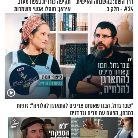
דרך השם: בהשגחה האישית
תקיפה כורדית בצפון מערב
#24 - חלק ב
איראן: חוסלו אנשי משמרות
המהפכה
"שבר גדול. הבנו שאנחנו צריכים להתארגן להלוויה": זוגיות
במבחן, הפעם עם מרים וגד דנינו