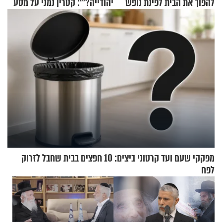
להפוך את הבית לפינת נופש
יהודייה?'": קטרין נמני על מסע
מעוצבת
ההתחזקות המרגש
מפקקי שעם ועד קרטוני ביצים: 10 חפצים בבית שחבל לזרוק
לפח