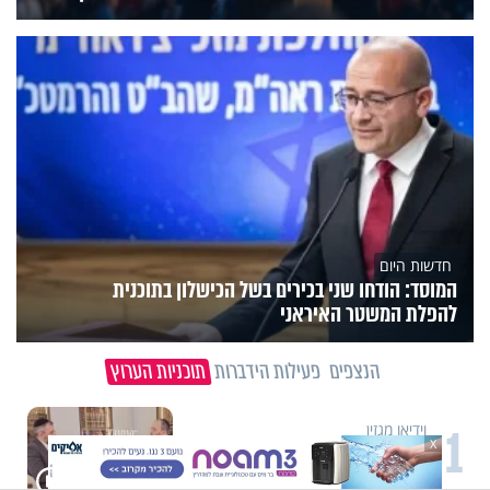
חדשות היום
המוסד: הודחו שני בכירים בשל הכישלון בתוכנית
להפלת המשטר האיראני
הנצפים
פעילות הידברות
תוכניות הערוץ
1
וידיאו מגזין
X
"הגמגום לא מגדיר אותי": ישראל
שטרן על המגבלה שלא עוצרת אותו