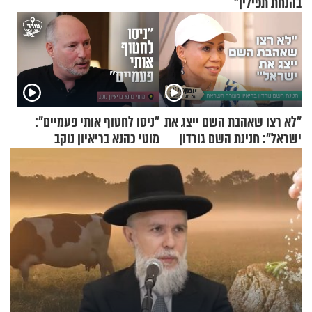
בהנחת תפילין"
"לא רצו שאהבת השם ייצג את
"ניסו לחטוף אותי פעמיים":
ישראל": חנינת השם גורדון
מוטי כהנא בריאיון נוקב
בריאיון מעורר השראה