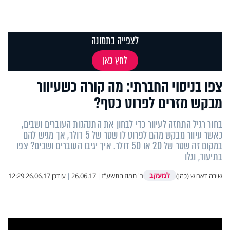
לצפייה בתמונה
לחץ כאן
צפו בניסוי החברתי: מה קורה כשעיוור
מבקש מזרים לפרוט כסף?
בחור רגיל התחזה לעיוור כדי לבחון את התנהגות העוברים ושבים,
כאשר עיוור מבקש מהם לפרוט לו שטר של 5 דולר, אך מגיש להם
במקום זה שטר של 20 או 50 דולר. איך יגיבו העוברים ושבים? צפו
בתיעוד, וגלו
למעקב
שירה דאבוש (כהן)
ב' תמוז התשע"ז
|
26.06.17
|
עודכן
26.06.17 12:29
This
is