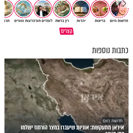
חדשות היום
בריאות
יהדות
רץ ברשת
לומדים תורה
דעות וטורים
תרבות
פותחים פתח קטן - ומקבלים עול
קצרים
תשתמש באהבה של השם לטובתך
עצום
כתבות נוספות
חדשות היום
איראן מתעקשת: אוניות שיעברו במצר הורמוז ישלמו