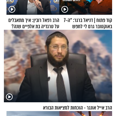
קוד פתוח | דניאל ברגר: "ה-7
הרב רפאל רובין: איך מתאבלים
באוקטובר גרם לי לחפש
על טרגדיה בת אלפיים שנה?
תשובות"
הרב אייל אונגר - הוכחות למציאות הבורא