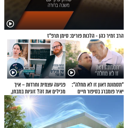
הרב זמיר כהן - הלכות פורים: סימן תרפ"ז
"תסמונת דאון זו לא מחלה":
פגיעה עצמית וחרדות – איך
יאיר פומברג בסיפור חיים
מכילים את זה? זוגיות במבחן,
מעורר השראה
הפעם עם יהודית ואלתר כהן