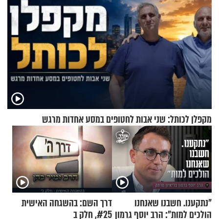
מקפלן לכותל: שני אבות לחטופים במסע אחדות מרגש
"נתקענו. חשבנו שאנחנו
דרך השם: בהשגחה האישית
הולכים למות": הרב יוסף גרמון
#25, חלק ב