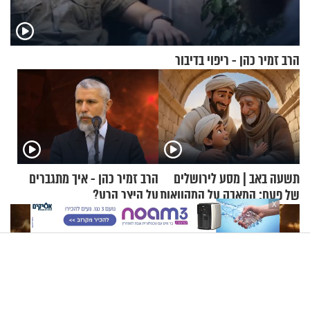
הרב זמיר כהן - ריפוי בדיבור
תשעה באב | מסע לירושלים
הרב זמיר כהן - איך מתגברים
של פעם: המאבק על המקוואות
על היצר הרע?
X