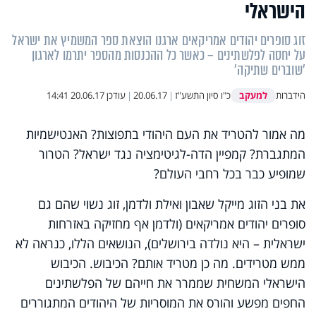
הישראלי
זוג סופרים יהודים אמריקאים ארגנו הוצאת ספר המשמיץ את ישראל
על יחסה לפלשתינים – כאשר כל ההכנסות מהספר יתרמו לארגון
'שוברים שתיקה'
למעקב
הידברות
כ"ו סיון התשע"ז
|
20.06.17
|
עודכן
20.06.17 14:41
מה אמור להטריד את העם היהודי בתפוצות? האנטישמיות
המתגברת? קמפיין הדה-לגיטימציה נגד ישראל? הטרור
שמופיע כבר בכל רחבי העולם?
את בני הזוג מייקל שאבון ואילת ולדמן, זוג נשוי שהם גם
סופרים יהודים אמריקאים (ולדמן אף מחזיקה באזרחות
ישראלית – היא נולדה בירושלים), הנושאים הללו, כנראה לא
ממש מטרידים. מה כן מטריד אותם? הכיבוש. הכיבוש
הישראלי המשחית שממרר את חייהם של הפלשתינים
החפים מפשע והורס את המוסריות של היהודים המתגוררים