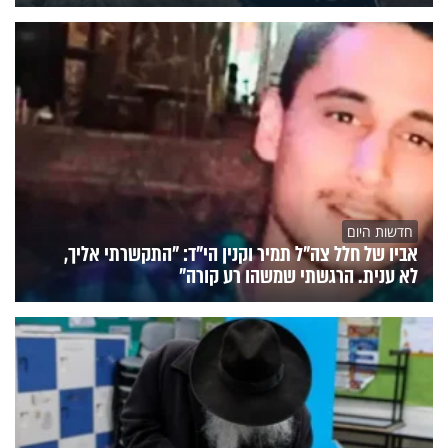
חדשות היום
אביו של חלל צה"ל תמיר וקנין הי"ד: "התקשרתי אליך,
לא ענית. הרגשתי שמשהו רע קורה"