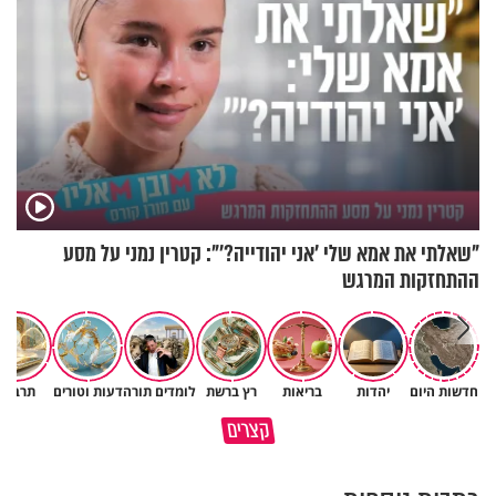
"שאלתי את אמא שלי 'אני יהודייה?'": קטרין נמני על מסע
ההתחזקות המרגש
חדשות היום
יהדות
בריאות
רץ ברשת
לומדים תורה
דעות וטורים
תרבות
תהיו אהרון הכהן - תשכינו שלום
כל קושי שחווית היה ניסיון לרומם
קצרים
ותרדפו שלום
אותך