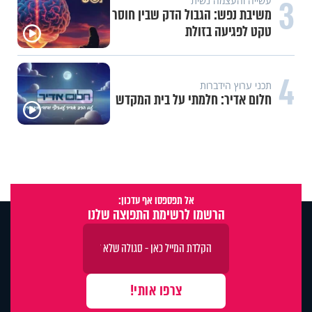
3
עשייה והעצמה נשית
משיבת נפש: הגבול הדק שבין חוסר
טקט לפגיעה בזולת
4
תכני ערוץ הידברות
חלום אדיר: חלמתי על בית המקדש
אל תפספסו אף עדכון:
הרשמו לרשימת התפוצה שלנו