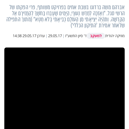
אברהם משה ברדוגו בשבת אחים בפרויקט משותף, פרי הפקתו של
הרשי סגל. "וְאֶזְכֶּה לְחַדֵּש נְעוּרָי, הַיָּמִים שֶׁעָבְרוּ בַּחֹשֶׁךְ לְהַחֲזִירָם אֶל
הַקְּדֻשָּׁה. וְתִהְיֶה יְצִיאָתִי מִן הָעוֹלָם כְּבִיאָתִי בְּלֹא חֵטְא" (מתוך התפילה
שלאחר אמירת 'התיקון הכללי')
למעקב
מוזיקה יהודית
ד' סיון התשע"ז
|
29.05.17
|
עודכן
29.05.17 14:38