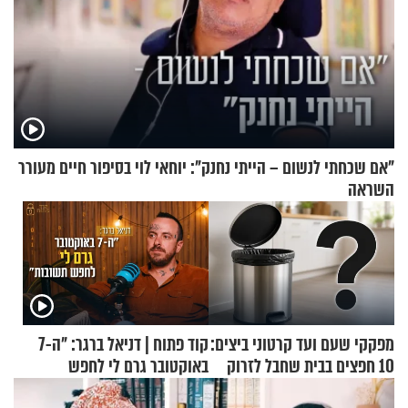
"אם שכחתי לנשום – הייתי נחנק": יוחאי לוי בסיפור חיים מעורר
השראה
מפקקי שעם ועד קרטוני ביצים:
קוד פתוח | דניאל ברגר: "ה-7
10 חפצים בבית שחבל לזרוק
באוקטובר גרם לי לחפש
לפח
תשובות"