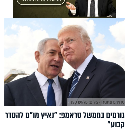
טראמפ ונתניהו (צילום: פלאש 90)
גורמים בממשל טראמפ: "נאיץ מו"מ להסדר
קבוע"