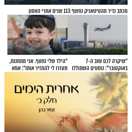
מכתב נדיר מהטיטאניק נחשף 113 שנים אחרי האסון
"שיקרה לכם שוב ה-7
"הילד שלי נחטף. אני מתחננת,
באוקטובר": נוסעים השתוללו
תעזרו לי להחזיר אותו": אמא
בטיסה לפרנקפורט ונעצרו
של יובל בן ה-4 בריאיון דומע
לאחר שתקפו שוטרים