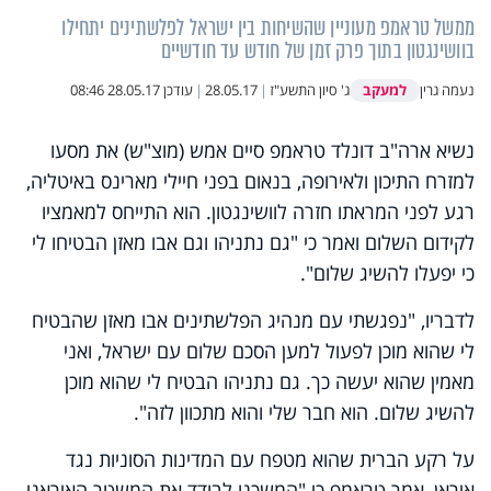
ממשל טראמפ מעוניין שהשיחות בין ישראל לפלשתינים יתחילו
בוושינגטון בתוך פרק זמן של חודש עד חודשיים
למעקב
נעמה גרין
ג' סיון התשע"ז
|
28.05.17
|
עודכן
28.05.17 08:46
נשיא ארה"ב דונלד טראמפ סיים אמש (מוצ"ש) את מסעו
למזרח התיכון ולאירופה, בנאום בפני חיילי מארינס באיטליה,
רגע לפני המראתו חזרה לוושינגטון. הוא התייחס למאמציו
לקידום השלום ואמר כי "גם נתניהו וגם אבו מאזן הבטיחו לי
כי יפעלו להשיג שלום".
לדבריו, "נפגשתי עם מנהיג הפלשתינים אבו מאזן שהבטיח
לי שהוא מוכן לפעול למען הסכם שלום עם ישראל, ואני
מאמין שהוא יעשה כך. גם נתניהו הבטיח לי שהוא מוכן
להשיג שלום. הוא חבר שלי והוא מתכוון לזה".
על רקע הברית שהוא מטפח עם המדינות הסוניות נגד
איראן, אמר טראמפ כי "המשכנו לבודד את המשטר האיראני