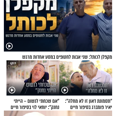
מקפלן לכותל: שני אבות לחטופים במסע אחדות מרגש
"תסמונת דאון זו לא מחלה":
"אם שכחתי לנשום – הייתי
יאיר פומברג בסיפור חיים
נחנק": יוחאי לוי בסיפור חיים
מעורר השראה
מעורר השראה