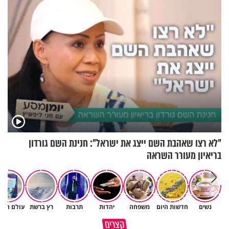
"לא רצו שאהבת השם ייצג את ישראל": חנינת השם גורדון
בריאיון מעורר השראה
נשים
חדשות היום
משפחה
יהדות
תרבות
רץ ברשת
עולם הילד
פותחים פתח קטן - ומקבלים עול
קצרים
תשתמש באהבה של השם לטובתך
עצום