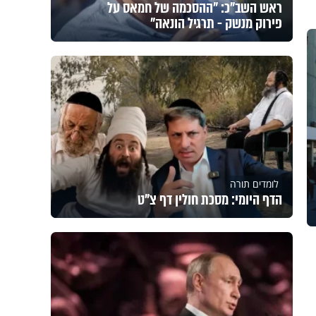
ראש השב"כ: "ההסכמה של חמאס על
פירוק מנשק - תרגיל הונאה"
לומדים תורה
הדף היומי: מסכת חולין דף צ"ט