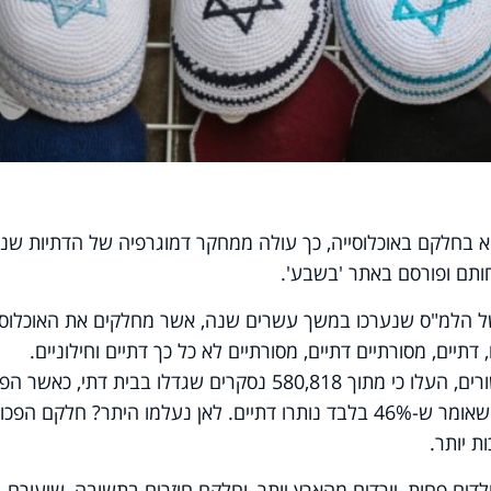
טא בחלקם באוכלוסייה, כך עולה ממחקר דמוגרפיה של הדתיות שנ
תם ופורסם באתר 'בשבע'.
של הלמ"ס שנערכו במשך עשרים שנה, אשר מחלקים את האוכלוסי
תיים, מסורתיים דתיים, מסורתיים לא כל כך דתיים וחילוניים.
הממצאים שכאמור חלשו על פני שני עשורים, העלו כי מתוך 580,818 נסקרים שגדלו בבית דתי, כאשר 
למבוגרים נותרו רק 254,574 דתיים, מה שאומר ש-46% בלבד נותרו דתיים. לאן נעלמו היתר? חלקם הפכו
ת יותר.
דים פחות, יורדים מהארץ יותר, וחלקם חוזרים בתשובה, שיעורם