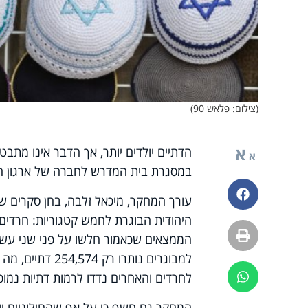
(צילום: פלאש 90)
א
הדתיים יולדים יותר, אך הדבר אינו מתב
א
במסגרת בית המדרש לחברה של ארגון חו
פייסבוק
עורך המחקר, מיכאל זלבה, בחן סקרים 
היהודית הבוגרת לחמש קטגוריות: חרדים, ד
הדפסה
לחרדים והאחרים נדדו לרמות דתיות נמוכו
ווטסאפ
המחקר גם חשף כי על אף שהחילוניים יול