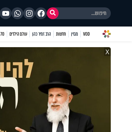
VOD
מגזין
חדשות
הרב זמיר כהן
עולם הילדים
70 שאלות
X