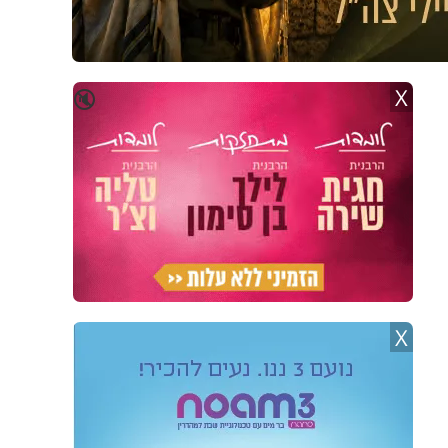
X
🔇
X