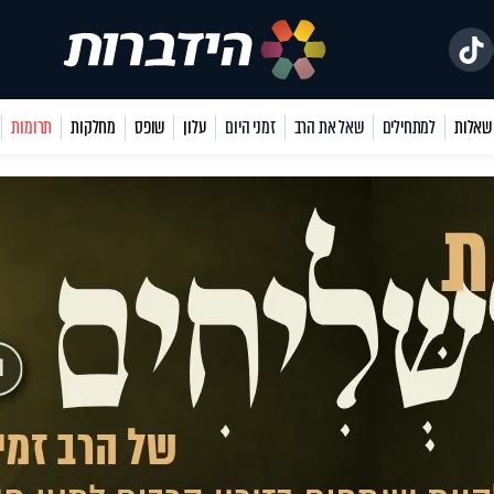
למתחילים
שאל את הרב
זמני היום
עלון
שופס
מחלקות
תרומות