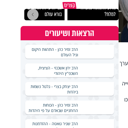
קצרים
מדוע האמונה נמשלה
גם ׳הרע׳ זה הרחמים של
האם מ
למלח?
בורא עולם
בשבת
הרצאות ושיעורים
הרב זמיר כהן - התהוות היקום
וגיל העולם
ערך
הרב ירון אשכנזי - הציצית,
השכפ"ץ היהודי
יה
הרב יצחק בצרי - גלגול נשמות
ביהדות
הפכו
הרב זמיר כהן - הכוחות
הרוחניים שבאדם על פי היהדות
הרב שניר גואטה - ההזדמנות