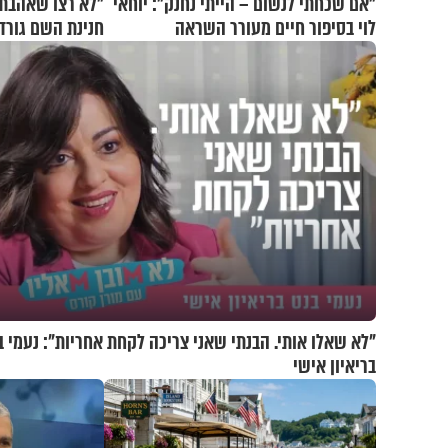
"אם שכחתי לנשום – הייתי נחנק": יוחאי
"לא רצו שאהבת 
לוי בסיפור חיים מעורר השראה
חנינת השם גורדו
"לא שאלו אותי. הבנתי שאני צריכה לקחת אחריות": נעמי ב
בריאיון אישי