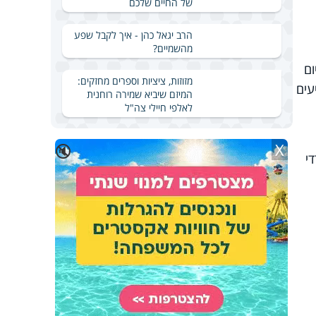
של החיים שלכם
הרב יגאל כהן - איך לקבל שפע
מהשמיים?
 החל משנות ה-90 ועד היום
מזוזות, ציציות וספרים מחזקים:
עים
המיזם שיביא שמירה רוחנית
לאלפי חיילי צה"ל
X
🔇
די