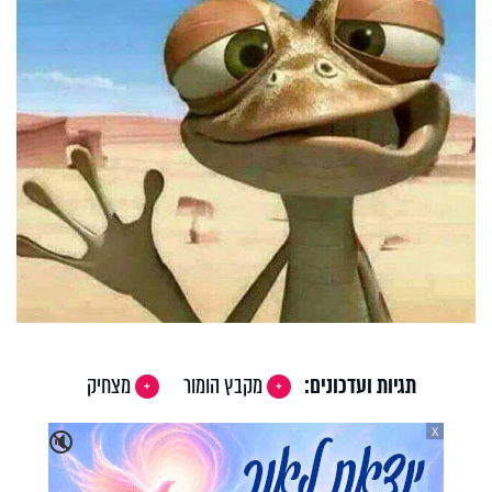
תגיות ועדכונים:
מקבץ הומור
מצחיק
X
🔇