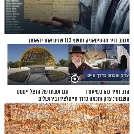
מכתב נדיר מהטיטאניק נחשף 113 שנים אחרי האסון
הרב זמיר כהן בשיעורו
סבו וסבתו של הרצל ייטמנו
השבועי: צדק וחכמה כדרך חיים
לצידו בירושלים