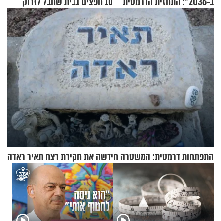
ב-2036": התחזית הדרמטית
10 חפצים בבית שחבל לזרוק
של אילון מאסק על עתיד
לפח
הכלכלה
התפתחות דרמטית: המשטרה חידשה את חקירת רצח תאיר ראדה