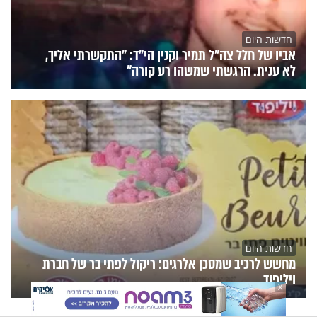
חדשות היום
אביו של חלל צה"ל תמיר וקנין הי"ד: "התקשרתי אליך,
לא ענית. הרגשתי שמשהו רע קורה"
חדשות היום
מחשש לרכיב שמסכן אלרגים: ריקול לפתי בר של חברת
ויליפוד
X
הנצפים
פעילות הידברות
תוכניות הערוץ