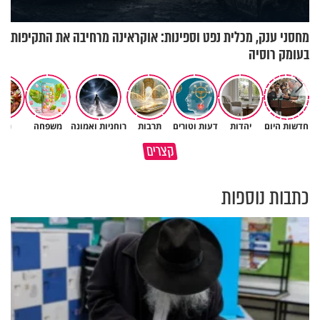
מחסני ענק, מכלית נפט וספינות: אוקראינה מרחיבה את התקיפות
בעומק רוסיה
חדשות היום
יהדות
דעות וטורים
תרבות
רוחניות ואמונה
משפחה
נשי
תהיו אהרון הכהן - תשכינו שלום
כל קושי שחווית היה ניסיון לרומם
קצרים
ותרדפו שלום
אותך
כתבות נוספות