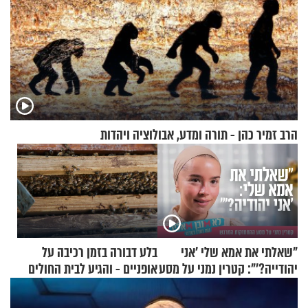
הרב זמיר כהן - תורה ומדע, אבולוציה ויהדות
"שאלתי את אמא שלי 'אני
בלע דבורה בזמן רכיבה על
יהודייה?'": קטרין נמני על מסע
אופניים - והגיע לבית החולים
ההתחזקות המרגש
במצב מסכן חיים