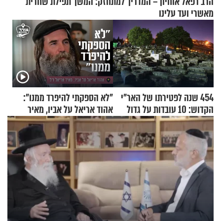
הרב רפאל אוחיון – המדריך למתחזק: המשך תפילת שחרית
מאשרי ועד עלינו
454 שנה לפטירתו של האר"י
"לא הספקתי להיפרד ממנו":
הקדוש: 10 עובדות על גדול
אהוד אריאל על אביו, מאיר
מקובלי צפת
אריאל ז"ל