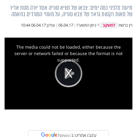
תיעוד מלפני כמה ימים: צבאו של נשיא סוריה אסד יורה מטח אדיר
של מאות רקטות גראד של צבא סוריה, על מעוזי המורדים בחאמה
למעקב
רץ ברשת
י' ניסן התשע"ז
|
06.04.17
|
עודכן
06.04.17 10:44
This
is
a
The media could not be loaded, either because the
modal
window.
server or network failed or because the format is not
supported.
Play
Video
עקבו אחרינו ב-
News