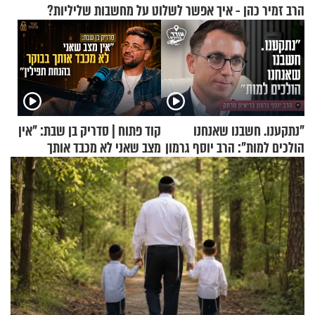
הרב זמיר כהן - איך אפשר לשלוט על מחשבות שליליות?
"נתקענו. חשבנו שאנחנו
קוד פתוח | סדריק בן שבת: "אין
הולכים למות": הרב יוסף גרמון
מצב שאני לא מכבד אותך
בריאיון מרתק
בבוקר בהנחת תפילין"