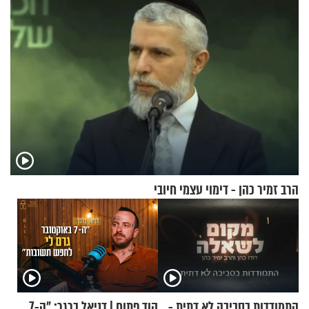
הרב זמיר כהן - דימוי עצמי חיובי
התמודדות בסביבה לא דתית -
קוד פתוח | דניאל ברגר: "ה-7