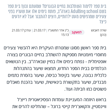
בית ספר ללימוד השתלבות בחיים הבוגרים? שמעתם נכון! בית ספר
בשם Adulting school בארה"ב, פותח בימים אלו את שעריו בפני
צעירים שמרגישים מעט ילדותיים, רוצים להתבגר אבל לא יודעים
כיצד
שירה דאבוש
כ"ג אדר התשע"ז
|
21.03.17
|
עודכן
21.03.17
למעקב
(כהן)
15:13
בית ספר ראשון מסוגו שמטרתו העיקרית היא להכשיר צעירים
מחוסרי מיומנויות מספיקות להשתלב בחיים הבוגרים בצורה
אופטימלית - נפתח בימים אלו במיין שבארה"ב. בין הנושאים
הנלמדים בבית הספר החדש, תמצאו שיעור בהתנהלות
כלכלית נבונה, שיעור בקיפול כביסה, שיעור בהסרת כתמים
מבגדים, שיעור בתקשורת בינאישית, שיעור בהכנת מאכלים
פשוטים כמו חביתה ועוד.
בראש היוזמה המעניינת עומדות הפסיכיאטרית רייצ'ל
וויינסטיין, והקואצ'רית קייטי ברונל – שהחליטו להרים את