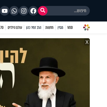
VOD
מגזין
חדשות
הרב זמיר כהן
עולם הילדים
70 שאלות
X