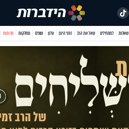
למתחילים
שאל את הרב
זמני היום
עלון
שופס
מחלקות
תרומות