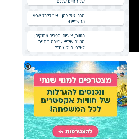
של החיים שלכם
הרב יגאל כהן - איך לקבל שפע
מהשמיים?
מזוזות, ציציות וספרים מחזקים:
המיזם שיביא שמירה רוחנית
לאלפי חיילי צה"ל
X
🔇