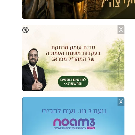
X
🔇
X