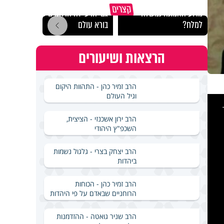
קצרים
מדוע האמונה נמשלה
גם ׳הרע׳ זה הרחמים של
האם מ
למלח?
בורא עולם
בשבת
הרצאות ושיעורים
הרב זמיר כהן - התהוות היקום
וגיל העולם
This
is
a
modal
windo
הרב ירון אשכנזי - הציצית,
השכפ"ץ היהודי
הרב יצחק בצרי - גלגול נשמות
ביהדות
הרב זמיר כהן - הכוחות
הרוחניים שבאדם על פי היהדות
הרב שניר גואטה - ההזדמנות