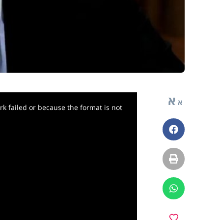
א
א
k failed or because the format is not
פייסבוק
הדפסה
ווטסאפ
מועדפים