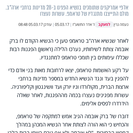
אלפי אמריקנים שתומכים בנשיא הפגינו ב-28 מדינות ברחבי ארה"ב.
מולם התייצבו מתנגדיו של טראמפ. עשרות נעצרו
למעקב
נעמה גרין
ז' אדר התשע"ז
|
05.03.17
|
עודכן
05.03.17 08:48
לאחר שנשיא ארה"ב טראמפ טען כי הנשיא הקודם לו ברק
אובמה צותת לשיחותיו, נערכו הלילה (ראשון) הפגנות רבות
שכללו עימותים בין תומכי טראמפ למתנגדיו.
על רקע האשמות טראמפ, יצאו לרחובות מאות בני אדם כדי
להפגין בעד ונגד הנשיא החדש במספר מדינות ברחבי
ארצות הברית, מקולורדו וניו יורק ועד וושינגטון וקליפורניה.
עשרות מפגינים נעצרו בכמה מההפגנות, לאחר שאלה
הידרדרו לפסים אלימים.
דוברו של ברק אובמה הגיב אמש למתקפה של טראמפ,
והכחיש כי הוא הורה לצותת אחר הנשיא המכהן במהלך
קמפיין הבחירות. "לא אובמה ולא אף גורם רשמי בבית הלבן