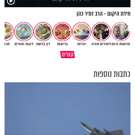
חידת היקום - הרב זמיר כהן
חדשות היום
לומדים תורה
יהדות
בריאות
רץ ברשת
דעות וטורים
תרבות
כך תשמרו על עצמכם ועל בני
קצרים
משפחתיכם בחופש הגדול
המפגש איתה שינה את חיי
כתבות נוספות