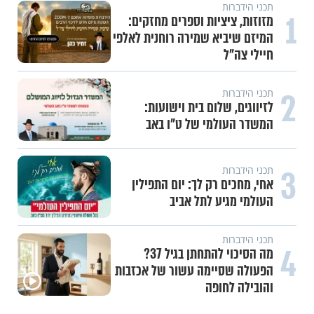
תכני הידברות
1
מזוזות, ציציות וספרים מחזקים:
המיזם שיביא שמירה רוחנית לאלפי
חיילי צה"ל
2
תכני הידברות
לזיווגים, שלום בית וישועות:
המשדר העולמי של ט"ו באב
3
תכני הידברות
אחי, מחכים רק לך: יום התפילין
העולמי מגיע לתל אביב
תכני הידברות
4
מה הסיכוי להתחתן בגיל 37?
הפעולה שסיימה עשור של אכזבות
והובילה לחופה