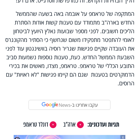
הליך הבחירות הקדוש. זה כמו פרשת ווטרגייט. אדם רע!"
המתקפה של טראמפ על אובמה באה בשעה שהממשל
החדש בארה"ב מתמודד עם טענות קשות אודות הסתרת
הליכים חשובים. לפני מספר שבועות נאלץ היועץ לביטחון
לאומי להתפטר מתפקידו משום שנחשף כי הסתיר מהקונגרס
את העובדה שקיים פגישות שגריר רוסיה בוושינגטון עוד לפני
השבעת הממשל החדש. כעת, טענות נוספות נשמעות סביב
התובע הכללי של טראמפ. טראמפ, מצדו, מאשים את בכירי
הדמוקרטים בטענות שגם הם קיימו פגישות "לא ראויות" עם
הרוסים.
עקבו אחרינו ב-
News
תגיות ועדכונים:
ארה"ב
דונלד טראמפ
X