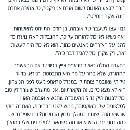
הורה לבצע האזנות לשום אזרח אמריקני", כל אמירה אחרת
הינה שקר מוחלט".
גם יועצו לשעבר של אובמה, בן רודס, התייחס להאשמות:
"אף נשיא לא יכול להורות על כך, ההגבלות האלו נועדו כדי
להגן על האזרחים מאנשים כמוך. הוא לא יכול היה לעשות
זאת, רק שקרן יכול להגיד דבר כזה".
הסערה החלה כאשר טראמפ צייץ בטוויטר את ההאשמה
החמורה, שלא ברור על מה היא מתבססת: "נורא. בדיוק
גיליתי שאובמה צותת לי במגדל טראמפ מעט לפני הניצחון.
הוא לא מצא כלום. זה מקארתיזם. אני מתערב שעורך דין טוב
יכול לבנות תיק גדול מהעובדה שהנשיא אובמה האזין
לטלפונים שלי באוקטובר, ממש לפני הבחירות. האם זה חוקי
שנשיא מכהן יצותת במהלך מרוץ הבחירות? זהו שפל חדש.
כמה נמוך ירד הנשיא אובמה כשהאזין לטלפונים שלי במהלך