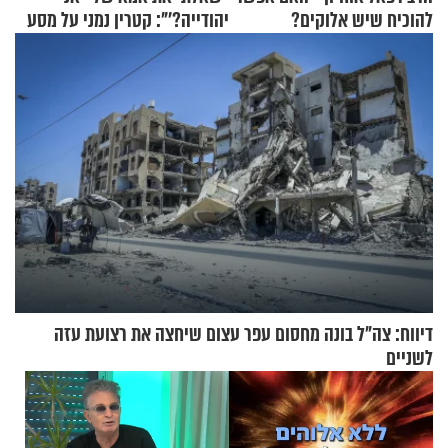
להוכיח שיש אלוקים?
יהודייה?'": קטרין נמני על מסע
ההתחזקות המרגש
דיווח: צה"ל בונה מחסום עפר עצום שיחצה את רצועת עזה
לשניים