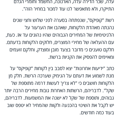
עלה, שכר הדירה עלה, הארנונה, החשמל וחומרי הגלם
התייקרו, ולא מתאפשר לנו עוד למכור במחיר הזה".
רשת "קופיקס", שנפתחה בסערה לפני שלוש וחצי שנים
נהנתה מאהדת הלקוחות, שאהבו את הערעור על
הלגיטימיות של המחירים הגבוהים שהיו נהוגים עד אז. כעת,
עם ההעלאה של מחירי המוצרים, חלוקים הלקוחות בדעתם.
חלקם טוענים כי מדובר בצעד מובן ומוצדק, וחלקם זועמים
ומאיימים להפסיק את הקניות ברשת.
כתב "ידיעות אחרונות" יצא לסבב בין לקוחות "קופיקס" על
מנת לשמוע את דעתם על הגימיק שערכה הרשת. חלק מן
הלקוחות חושבים כי "לא צריך לעשות דרמה מתוספת של
שקל". לדבריהם, הרשתות האחרות גובות מחירים הרבה יותר
גבוהים, ותוספת של שקל לא ישנה את המשמעות. לדבריהם,
יש לקבל את השינוי בהכנעה ולקוות שהמחיר לא יטפס שוב
בעוד כמה חודשים.