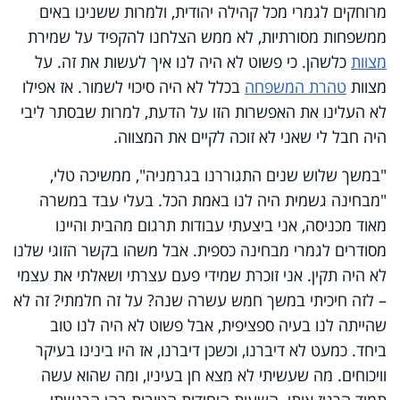
מרוחקים לגמרי מכל קהילה יהודית, ולמרות ששנינו באים
ממשפחות מסורתיות, לא ממש הצלחנו להקפיד על שמירת
מצוות
כלשהן. כי פשוט לא היה לנו איך לעשות את זה. על
מצוות
טהרת המשפחה
בכלל לא היה סיכוי לשמור. אז אפילו
לא העלינו את האפשרות הזו על הדעת, למרות שבסתר ליבי
היה חבל לי שאני לא זוכה לקיים את המצווה.
"במשך שלוש שנים התגוררנו בגרמניה", ממשיכה טלי,
"מבחינה גשמית היה לנו באמת הכל. בעלי עבד במשרה
מאוד מכניסה, אני ביצעתי עבודות תרגום מהבית והיינו
מסודרים לגמרי מבחינה כספית. אבל משהו בקשר הזוגי שלנו
לא היה תקין. אני זוכרת שמידי פעם עצרתי ושאלתי את עצמי
– לזה חיכיתי במשך חמש עשרה שנה? על זה חלמתי? זה לא
שהייתה לנו בעיה ספציפית, אבל פשוט לא היה לנו טוב
ביחד. כמעט לא דיברנו, וכשכן דיברנו, אז היו בינינו בעיקר
וויכוחים. מה שעשיתי לא מצא חן בעיניו, ומה שהוא עשה
תמיד הרגיז אותי. השעות היחידות הטובות בהן הרגשתי