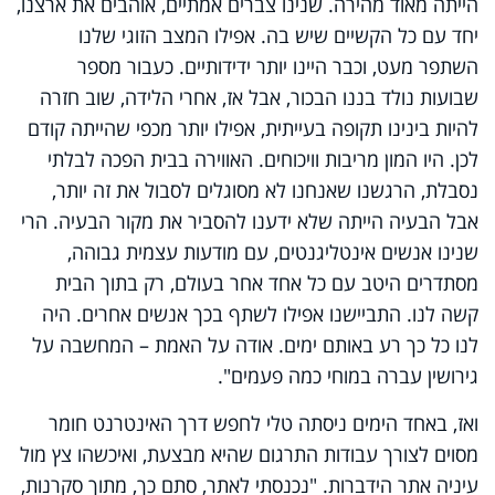
הייתה מאוד מהירה. שנינו צברים אמתיים, אוהבים את ארצנו,
יחד עם כל הקשיים שיש בה. אפילו המצב הזוגי שלנו
השתפר מעט, וכבר היינו יותר ידידותיים. כעבור מספר
שבועות נולד בננו הבכור, אבל אז, אחרי הלידה, שוב חזרה
להיות בינינו תקופה בעייתית, אפילו יותר מכפי שהייתה קודם
לכן. היו המון מריבות וויכוחים. האווירה בבית הפכה לבלתי
נסבלת, הרגשנו שאנחנו לא מסוגלים לסבול את זה יותר,
אבל הבעיה הייתה שלא ידענו להסביר את מקור הבעיה. הרי
שנינו אנשים אינטליגנטים, עם מודעות עצמית גבוהה,
מסתדרים היטב עם כל אחד אחר בעולם, רק בתוך הבית
קשה לנו. התביישנו אפילו לשתף בכך אנשים אחרים. היה
לנו כל כך רע באותם ימים. אודה על האמת – המחשבה על
גירושין עברה במוחי כמה פעמים".
ואז, באחד הימים ניסתה טלי לחפש דרך האינטרנט חומר
מסוים לצורך עבודות התרגום שהיא מבצעת, ואיכשהו צץ מול
עיניה אתר הידברות. "נכנסתי לאתר, סתם כך, מתוך סקרנות,