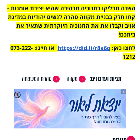
השנה תדליקו בחנוכיה מרהיבה שהיא יצירת אומנות -
קחו חלק בבניית מקווה טהרה לנשים יהודיות במדינת
אויב וקבלו את את החנוכיה היוקרתית שתאיר את
ביתכם!
לחצו כאן:
https://did.li/r8a6q
או חייגו: 073-222-
1212
תגיות ועדכונים:
מקווה
טהרת המשפחה
X
🔇