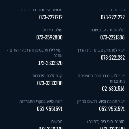
מזכירות הידברות
תרומות ושותפות בהידברות
073-2221212
073-2221222
עלון שבת - עונג שבת
עולם הילדים
073-3592800
073-2221388
יעוץ למתחזקים בתחילת הדרך
יעוץ לילדות בסיכון והדרכה להורים -
אתגר
073-2221232
073-3333320
יעוץ לנשים בטהרת המשפחה -
קו ההלכה הידברות
מתחברות
073-3333300
02-6301516
יעוץ תמיכה וסיוע לנשים בהריון
דיווח וסיוע במקרי התבוללות
052-9551591
052-9551591
הזמנת חוגי בית (בחינם)
נופשים