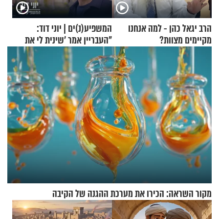
הרב יגאל כהן - למה אנחנו
המשפיע(נ)ים | יוני דוד:
מקיימים מצוות?
"העבריין אמר 'שינית לי את
החיים מהקצה אל הקצה'"
מקור השראה: הכירו את מערכת ההגנה של הקיבה