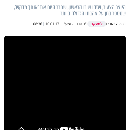
היוצר הצעיר, שזהו שירו הראשון, שחרר היום את 'אותך מבקש',
שמספר בחן על אהבתו הגדולה ביותר
למעקב
מוזיקה יהודית
י"ב טבת התשע"ז
|
10.01.17
|
08:36