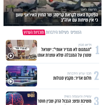
חדשות היום
הפסקת האש לקראת קריסה: שר החוץ האיראני טוען
כי אין שיחות עם ארה"ב
הנצפים
פעילות הידברות
תוכניות הערוץ
1
וידיאו מגזין
"הגמגום לא מגדיר אותי": ישראל
שטרן על המגבלה שלא עוצרת אותו
2
תכני ערוץ הידברות
חלום אדיר: מקבץ סגולות
3
עשייה והעצמה נשית
משיבת נפש: הגבול הדק שבין חוסר