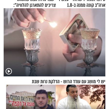
ארה"ב קונה ממנה ב-1.8
צריכים להתארגן להלוויה":
מיליארד דולר
זוגיות במבחן, הפעם עם מרים
וגד דנינו
יש לי מושג עם עודד הרוש - הדלקת נרות שבת