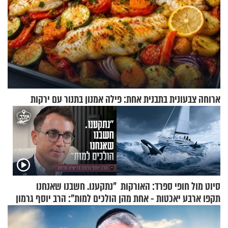
ארוחה צבעונית בתבנית אחת: פילה אמנון בתנור עם ירקות
סיוט מול חופי ספרד: האורקות
"נתקענו. חשבנו שאנחנו
תקפו ארבע יאכטות - אחת מהן
הולכים למות": הרב יוסף גרמון
טבעה
בריאיון מרתק