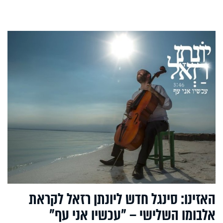
האזינו: סינגל חדש ליונתן רזאל לקראת
אלבומו השלישי – "עכשיו אני עף"