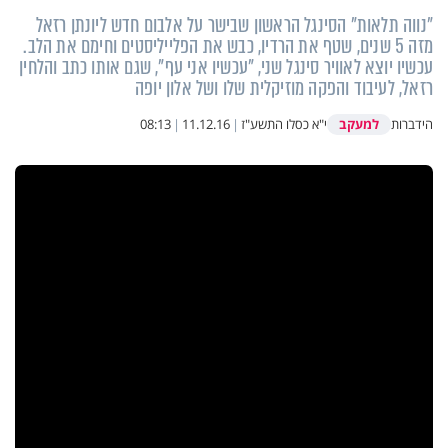
"נווה תלאות" הסינגל הראשון שבישר על אלבום חדש ליונתן רזאל
מזה 5 שנים, שטף את הרדיו, כבש את הפלייליסטים וחימם את הלב.
עכשיו יוצא לאוויר סינגל שני, "עכשיו אני עף", שגם אותו כתב והלחין
רזאל, לעיבוד והפקה מוזיקלית שלו ושל אלון יופה
למעקב
הידברות
י"א כסלו התשע"ז
|
11.12.16
|
08:13