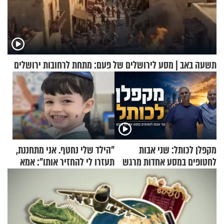
תשעה באב | מסע לירושלים של פעם: מתחת לרחובות ירושלים
מקפלן לכותל: שני אבות
"הילד שלי נחטף. אני מתחננת,
לחטופים במסע אחדות מרגש
תעזרו לי להחזיר אותו": אמא
של יובל בן ה-4 בריאיון דומע