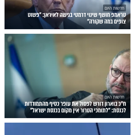
חדשות היום
טראמפ חושף שינוי דרמטי בגישה לאיראן: "פשוט
צופים במה שקורה"
חדשות היום
ח״כ בוארון דורש לפסול את עופר כסיף מהתמודדות
לכנסת: "לתומכי הטרור אין מקום בכנסת ישראל"