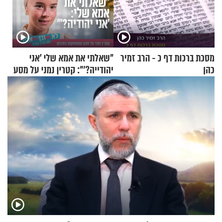
מסכת ברכות דף כ - הרב זמיר
"שאלתי את אמא שלי 'אני
כהן
יהודייה?'": קטרין נמני על מסע
ההתחזקות המרגש