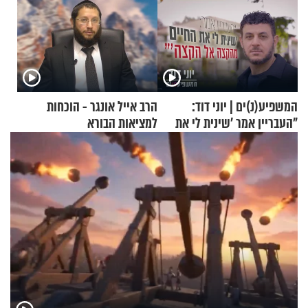
המשפיע(נ)ים | יוני דוד:
הרב אייל אונגר - הוכחות
"העבריין אמר 'שינית לי את
למציאות הבורא
החיים מהקצה אל הקצה'"