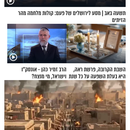
תשעה באב | מסע לירושלים של פעם: קולות מלחמה מהר
הזיתים
השבת הקרובה, פרשת ראה,
הרב זמיר כהן - אונסק"ו
היא בעלת השפעה על כל שנת
וישראל, מי מנצח?
תשפ"ז