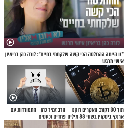
"זו הייתה ההחלטה הכי קשה שלקחתי בחיים": לורה כהן בריאיון
אישי מרגש
תוך 30 דקות: האקרים רוקנו
הרב זמיר כהן - התמודדות עם
ארנקי ביטקוין בשווי 88 מיליון
פחדים וכעסים
דולר