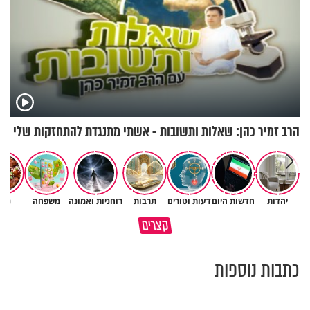
הרב זמיר כהן: שאלות ותשובות - אשתי מתנגדת להתחזקות שלי
יהדות
חדשות היום
דעות וטורים
תרבות
רוחניות ואמונה
משפחה
נשי
חתכו אותך בכביש? אפשר לחשוב
רבתם שוב? 💔 זה לא אומר
קצרים
מה קרה!
שהאהבה נגמרה
כתבות נוספות