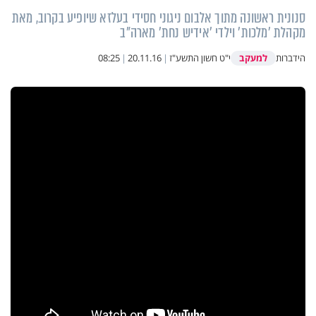
סנונית ראשונה מתוך אלבום ניגוני חסידי בעלזא שיופיע בקרוב, מאת
מקהלת 'מלכות' וילדי 'אידיש נחת' מארה"ב
למעקב
הידברות
י"ט חשון התשע"ז
|
20.11.16
|
08:25