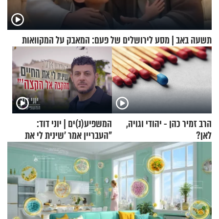
תשעה באב | מסע לירושלים של פעם: המאבק על המקוואות
הרב זמיר כהן - יהודי וגויה,
המשפיע(נ)ים | יוני דוד:
לאן?
"העבריין אמר 'שינית לי את
החיים מהקצה אל הקצה'"