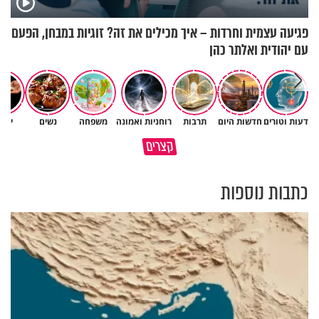
פגיעה עצמית וחרדות – איך מכילים את זה? זוגיות במבחן, הפעם
עם יהודית ואלתר כהן
דעות וטורים
חדשות היום
תרבות
רוחניות ואמונה
משפחה
נשים
יהד
תעצרו לפני שאתם מוציאים דיבה
קצרים
על ציבור שלם
מתכון ל׳שבת שלום׳
כתבות נוספות