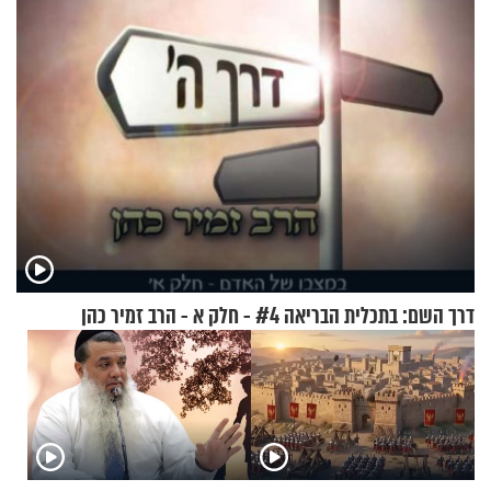
דרך השם: בתכלית הבריאה #4 - חלק א - הרב זמיר כהן