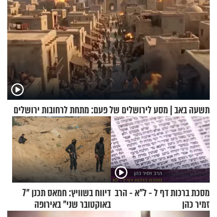
תשעה באב | מסע לירושלים של פעם: מתחת לרחובות ירושלים
מסכת ברכות דף ל - ל"א - הרב
דיווח בשוויץ: חמאס תכנן "7
זמיר כהן
באוקטובר שני" באירופה